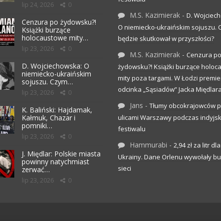
lip 24, 2026
0
M.S. Kazimierak
-
D. Wojciec
Cenzura po żydowsku?!
O niemiecko-ukraińskim sojuszu.
Książki burzące
holocaustowe mity…
będzie skutkował w przyszłości?
lip 23, 2026
0
M.S. Kazimierak
-
Cenzura p
D. Wojciechowska: O
żydowsku?! Książki burzące holo
niemiecko-ukraińskim
mity poza targami. W Łodzi premier
sojuszu. Czym…
odcinka „Sąsiadów” Jacka Międlar
lip 23, 2026
0
Jans
-
Tłumy obcokrajowców p
K. Baliński: Hajdamak,
Kałmuk, Chazar i
ulicami Warszawy podczas indyjs
pomniki…
festiwalu
lip 23, 2026
0
Hammurabi
-
2,94 zł za litr dla
J. Międlar: Polskie miasta
Ukrainy. Dane Orlenu wywołały bu
powinny natychmiast
sieci
zerwać…
lip 23, 2026
0