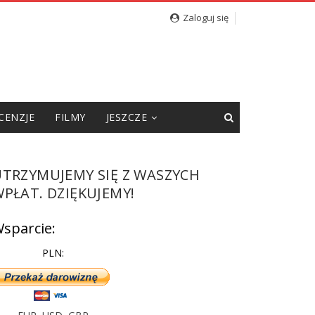
kie słowa pod adresem redakcji [WIDEO]
Zaloguj się
CENZJE
FILMY
JESZCZE
UTRZYMUJEMY SIĘ Z WASZYCH
PŁAT. DZIĘKUJEMY!
sparcie:
PLN: