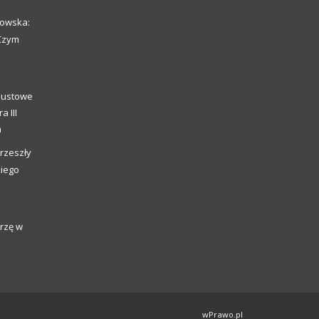
howska:
 Czym
o
caustowe
a III
a
rzeszły
kiego
rzę w
wPrawo.pl