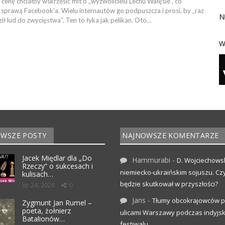
 cenę chciałby wskrzesić mit o „wyzwolicielu Lechu Wałęsie”, co
 sprawą Facebook'a. Wielu internautów go podpuszcza i prosi, by „raz
N
ł lud do zwycięstwa”. Ten to łyka jak pelikan. Oto…
W
WSZE POSTY
NAJNOWSZE KOMENTARZE
Jacek Międlar dla „Do
Hammurabi
-
D. Wojciechows
Rzeczy” o sukcesach i
niemiecko-ukraińskim sojuszu. C
kulisach…
będzie skutkował w przyszłości?
lip 24, 2026
0
Jans
-
Tłumy obcokrajowców p
Zygmunt Jan Rumel –
poeta, żołnierz
ulicami Warszawy podczas indyjs
Batalionów…
festiwalu