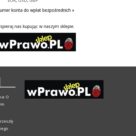
EUR
,
USD
,
GBP
umer konta do wpłat bezpośrednich »
spieraj nas kupując w naszym sklepie.
ka: O
zym
rzeszły
kiego