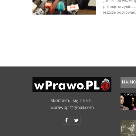
„Bolek” za wszelką
próbuje uczynić za
jeszcze poprowadzi
NAJNO
Skontaktuj się z nami:
wprawopl@gmail.com