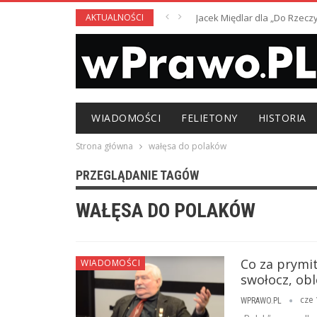
AKTUALNOŚCI
Jacek Międlar dla „Do Rzecz
WIADOMOŚCI
FELIETONY
HISTORIA
Strona główna
wałęsa do polaków
PRZEGLĄDANIE TAGÓW
WAŁĘSA DO POLAKÓW
Co za prymi
WIADOMOŚCI
swołocz, obl
cze 
WPRAWO.PL