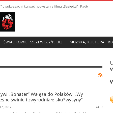
y” o sukcesach i kulisach powstania filmu „Sąsiedzi” . Padły również gorz
ŚWIADKOWIE RZEZI WOŁYŃSKIEJ
MUZYKA, KULTURA I RE
W
W
tyw! „Bohater” Wałęsa do Polaków: „Wy
eśne świnie i zwyrodniałe sku*wysyny”
17, 2017
9