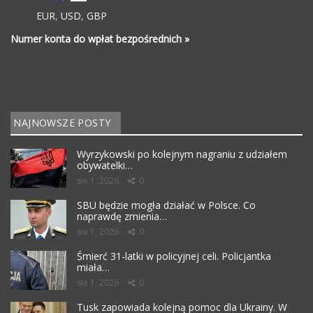
EUR
,
USD
,
GBP
Numer konta do wpłat bezpośrednich »
NAJNOWSZE POSTY
Wyrzykowski po kolejnym nagraniu z udziałem
obywatelki…
sie 1, 2026
0
SBU będzie mogła działać w Polsce. Co
naprawdę zmienia…
sie 1, 2026
0
Śmierć 31-latki w policyjnej celi. Policjantka
miała…
sie 1, 2026
0
Tusk zapowiada kolejną pomoc dla Ukrainy. W