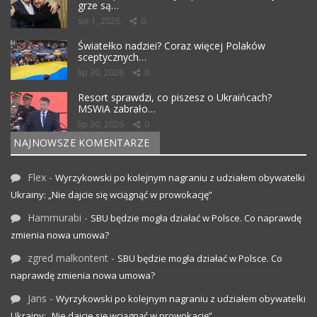
grze są…
sie 1, 2026
0
Światełko nadziei? Coraz więcej Polaków
sceptycznych…
lip 30, 2026
0
Resort sprawdzi, co piszesz o Ukraińcach?
MSWiA zabrało…
lip 30, 2026
0
NAJNOWSZE KOMENTARZE
Flex
-
Wyrzykowski po kolejnym nagraniu z udziałem obywatelki
Ukrainy: „Nie dajcie się wciągnąć w prowokację”
Hammurabi
-
SBU będzie mogła działać w Polsce. Co naprawdę
zmienia nowa umowa?
zgred malkontent
-
SBU będzie mogła działać w Polsce. Co
naprawdę zmienia nowa umowa?
Jans
-
Wyrzykowski po kolejnym nagraniu z udziałem obywatelki
Ukrainy: „Nie dajcie się wciągnąć w prowokację”