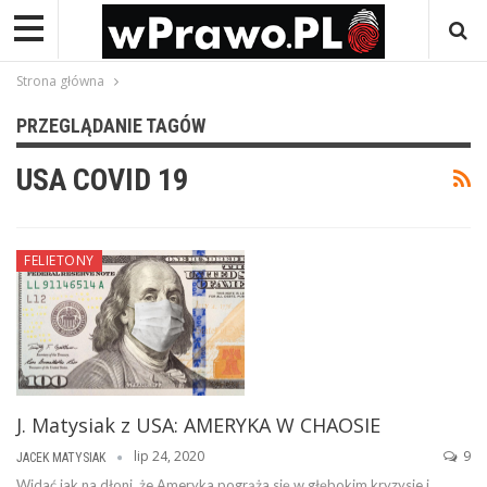
Strona główna
PRZEGLĄDANIE TAGÓW
USA COVID 19
FELIETONY
J. Matysiak z USA: AMERYKA W CHAOSIE
lip 24, 2020
9
JACEK MATYSIAK
Widać jak na dłoni, że Ameryka pogrąża się w głębokim kryzysie i