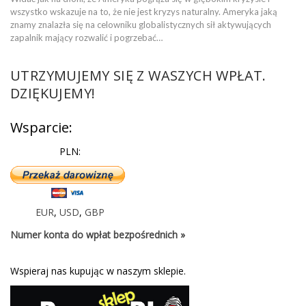
wszystko wskazuje na to, że nie jest kryzys naturalny. Ameryka jaką
znamy znalazła się na celowniku globalistycznych sił aktywujących
zapalnik mający rozwalić i pogrzebać…
UTRZYMUJEMY SIĘ Z WASZYCH WPŁAT.
DZIĘKUJEMY!
Wsparcie:
PLN:
EUR
,
USD
,
GBP
Numer konta do wpłat bezpośrednich »
Wspieraj nas kupując w naszym sklepie.