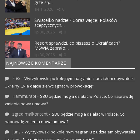
grze są…
sie 1, 2026
0
Światełko nadziei? Coraz więcej Polaków
sceptycznych…
lip 30, 2026
0
Resort sprawdzi, co piszesz o Ukraińcach?
MSWiA zabrało…
lip 30, 2026
0
NAJNOWSZE KOMENTARZE
Flex
-
Wyrzykowski po kolejnym nagraniu z udziałem obywatelki
Ukrainy: „Nie dajcie się wciągnąć w prowokację”
Hammurabi
-
SBU będzie mogła działać w Polsce. Co naprawdę
zmienia nowa umowa?
zgred malkontent
-
SBU będzie mogła działać w Polsce. Co
naprawdę zmienia nowa umowa?
Jans
-
Wyrzykowski po kolejnym nagraniu z udziałem obywatelki
Ukrainy: „Nie dajcie się wciągnąć w prowokację”