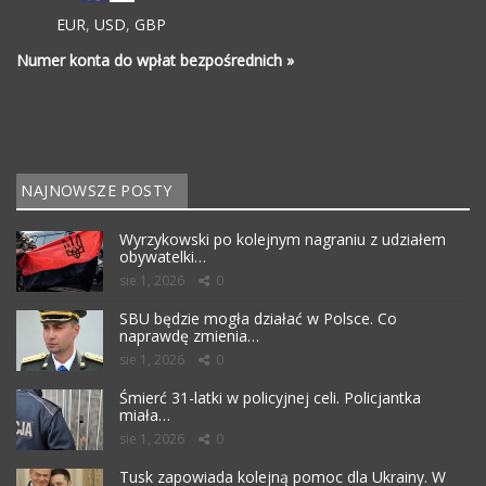
EUR
,
USD
,
GBP
Numer konta do wpłat bezpośrednich »
NAJNOWSZE POSTY
Wyrzykowski po kolejnym nagraniu z udziałem
obywatelki…
sie 1, 2026
0
SBU będzie mogła działać w Polsce. Co
naprawdę zmienia…
sie 1, 2026
0
Śmierć 31-latki w policyjnej celi. Policjantka
miała…
sie 1, 2026
0
Tusk zapowiada kolejną pomoc dla Ukrainy. W