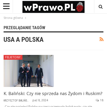
Strona główna
PRZEGLĄDANIE TAGÓW
USA A POLSKA
FELIETONY
K. Baliński: Czy nie sprzeda nas Żydom i Ruskim?
paź 8, 2024
18
KRZYSZTOF BALIŃSKI
„Czy nie poświęci Polskę na rzecz przemysłu holokaustu, czy nie