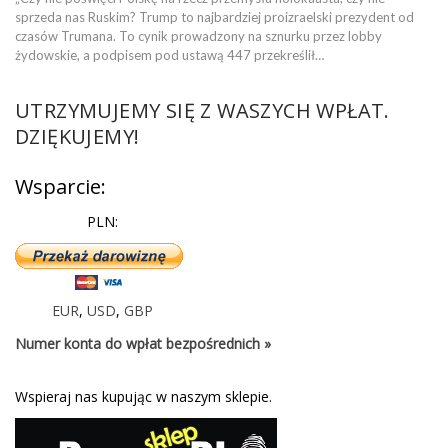
sprzeda nas Ruskim? Trump to najbardziej proizraelski prezydent od
czasów Trumana. To cynik prowadzony na sznurku przez lobby
żydowskie, a podpisem pod ustawą 447 przekreślił…
UTRZYMUJEMY SIĘ Z WASZYCH WPŁAT.
DZIĘKUJEMY!
Wsparcie:
PLN:
EUR
,
USD
,
GBP
Numer konta do wpłat bezpośrednich »
Wspieraj nas kupując w naszym sklepie.