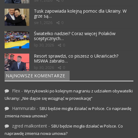
sie 1, 2026
0
Tusk zapowiada kolejną pomoc dla Ukrainy. W
grze są…
sie 1, 2026
0
Światełko nadziei? Coraz więcej Polaków
sceptycznych…
lip 30, 2026
0
Resort sprawdzi, co piszesz o Ukraińcach?
MSWiA zabrało…
lip 30, 2026
0
NAJNOWSZE KOMENTARZE
Flex
-
Wyrzykowski po kolejnym nagraniu z udziałem obywatelki
Ukrainy: „Nie dajcie się wciągnąć w prowokację”
Hammurabi
-
SBU będzie mogła działać w Polsce. Co naprawdę
zmienia nowa umowa?
zgred malkontent
-
SBU będzie mogła działać w Polsce. Co
naprawdę zmienia nowa umowa?