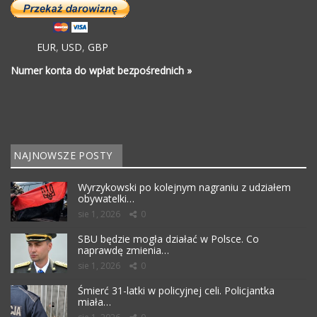
EUR
,
USD
,
GBP
Numer konta do wpłat bezpośrednich »
NAJNOWSZE POSTY
Wyrzykowski po kolejnym nagraniu z udziałem
obywatelki…
sie 1, 2026
0
SBU będzie mogła działać w Polsce. Co
naprawdę zmienia…
sie 1, 2026
0
Śmierć 31-latki w policyjnej celi. Policjantka
miała…