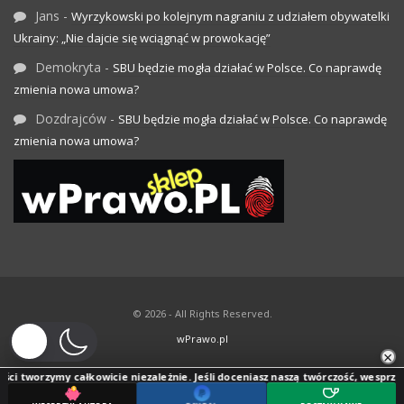
Jans
-
Wyrzykowski po kolejnym nagraniu z udziałem obywatelki
Ukrainy: „Nie dajcie się wciągnąć w prowokację”
Demokryta
-
SBU będzie mogła działać w Polsce. Co naprawdę
zmienia nowa umowa?
Dozdrajców
-
SBU będzie mogła działać w Polsce. Co naprawdę
zmienia nowa umowa?
© 2026 - All Rights Reserved.
wPrawo.pl
×
ci tworzymy całkowicie niezależnie. Jeśli doceniasz naszą twórczość, wesprzyj je