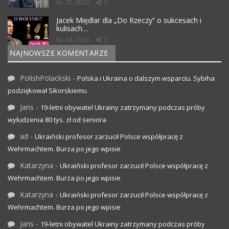
lip 25, 2026
0
Jacek Międlar dla „Do Rzeczy” o sukcesach i
kulisach…
lip 24, 2026
0
NAJNOWSZE KOMENTARZE
PolishPolackski
-
Polska i Ukraina o dalszym wsparciu. Sybiha
podziękował Sikorskiemu
Jans
-
19-letni obywatel Ukrainy zatrzymany podczas próby
wyłudzenia 80 tys. zł od seniora
ad
-
Ukraiński profesor zarzucił Polsce współpracę z
Wehrmachtem. Burza po jego wpisie
Katarzyna
-
Ukraiński profesor zarzucił Polsce współpracę z
Wehrmachtem. Burza po jego wpisie
Katarzyna
-
Ukraiński profesor zarzucił Polsce współpracę z
Wehrmachtem. Burza po jego wpisie
Jans
-
19-letni obywatel Ukrainy zatrzymany podczas próby