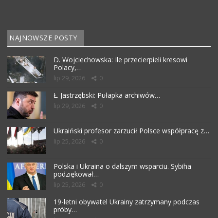
NAJNOWSZE POSTY
D. Wojciechowska: Ile przecierpieli kresowi
Polacy,…
lip 29, 2026
0
Ł. Jastrzębski: Pułapka archiwów…
lip 29, 2026
0
Ukraiński profesor zarzucił Polsce współpracę z…
lip 25, 2026
0
Polska i Ukraina o dalszym wsparciu. Sybiha
podziękował…
lip 25, 2026
0
19-letni obywatel Ukrainy zatrzymany podczas
próby…