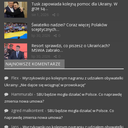
Tusk zapowiada kolejną pomoc dla Ukrainy. W
grze są…
sie 1, 2026
0
Światełko nadziei? Coraz więcej Polaków
sceptycznych…
lip 30, 2026
0
Resort sprawdzi, co piszesz o Ukraińcach?
MSWiA zabrało…
lip 30, 2026
0
NAJNOWSZE KOMENTARZE
Flex
-
Wyrzykowski po kolejnym nagraniu z udziałem obywatelki
Ukrainy: „Nie dajcie się wciągnąć w prowokację”
Hammurabi
-
SBU będzie mogła działać w Polsce. Co naprawdę
zmienia nowa umowa?
zgred malkontent
-
SBU będzie mogła działać w Polsce. Co
naprawdę zmienia nowa umowa?
Jans
-
Wyrzykowski po kolejnym nagraniu z udziałem obywatelki