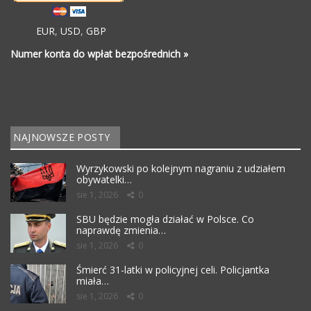
EUR
,
USD
,
GBP
Numer konta do wpłat bezpośrednich »
NAJNOWSZE POSTY
Wyrzykowski po kolejnym nagraniu z udziałem
obywatelki…
sie 1, 2026
0
SBU będzie mogła działać w Polsce. Co
naprawdę zmienia…
sie 1, 2026
0
Śmierć 31-latki w policyjnej celi. Policjantka
miała…
sie 1, 2026
0