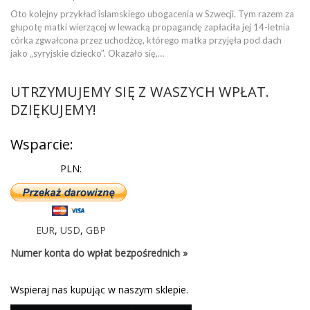
Oto kolejny przykład islamskiego ubogacenia w Szwecji. Tym razem za
głupotę matki wierzącej w lewacką propagandę zapłaciła jej 14-letnia
córka zgwałcona przez uchodźcę, którego matka przyjęła pod dach
jako „syryjskie dziecko”. Okazało się,…
UTRZYMUJEMY SIĘ Z WASZYCH WPŁAT.
DZIĘKUJEMY!
Wsparcie:
PLN:
EUR
,
USD
,
GBP
Numer konta do wpłat bezpośrednich »
Wspieraj nas kupując w naszym sklepie.