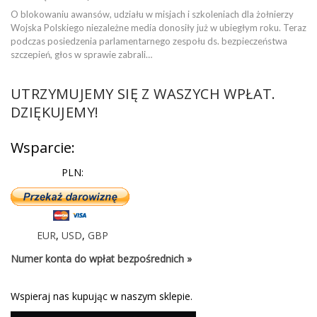
O blokowaniu awansów, udziału w misjach i szkoleniach dla żołnierzy
Wojska Polskiego niezależne media donosiły już w ubiegłym roku. Teraz
podczas posiedzenia parlamentarnego zespołu ds. bezpieczeństwa
szczepień, głos w sprawie zabrali…
UTRZYMUJEMY SIĘ Z WASZYCH WPŁAT.
DZIĘKUJEMY!
Wsparcie:
PLN:
EUR
,
USD
,
GBP
Numer konta do wpłat bezpośrednich »
Wspieraj nas kupując w naszym sklepie.