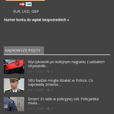
EUR
,
USD
,
GBP
Numer konta do wpłat bezpośrednich »
NAJNOWSZE POSTY
Wyrzykowski po kolejnym nagraniu z udziałem
obywatelki…
sie 1, 2026
0
SBU będzie mogła działać w Polsce. Co
naprawdę zmienia…
sie 1, 2026
0
Śmierć 31-latki w policyjnej celi. Policjantka
miała…
sie 1, 2026
0