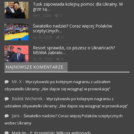
Tusk zapowiada kolejną pomoc dla Ukrainy. W
grze są…
sie 1, 2026
0
Światełko nadziei? Coraz więcej Polaków
sceptycznych…
lip 30, 2026
0
Resort sprawdzi, co piszesz o Ukraińcach?
MSWiA zabrało…
lip 30, 2026
0
NAJNOWSZE KOMENTARZE
Mr. X
-
Wyrzykowski po kolejnym nagraniu z udziałem
obywatelki Ukrainy: „Nie dajcie się wciągnąć w prowokację”
Radek Wicherek
-
Wyrzykowski po kolejnym nagraniu z
udziałem obywatelki Ukrainy: „Nie dajcie się wciągnąć w prowokację”
Jans
-
Światełko nadziei? Coraz więcej Polaków sceptycznych
wobec Ukrainy
-
Mark tip
P. Krzemiński: Wilki na ambonach