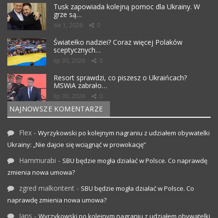
Tusk zapowiada kolejną pomoc dla Ukrainy. W
grze są…
sie 1, 2026
0
Światełko nadziei? Coraz więcej Polaków
sceptycznych…
lip 30, 2026
0
Resort sprawdzi, co piszesz o Ukraińcach?
MSWiA zabrało…
lip 30, 2026
0
NAJNOWSZE KOMENTARZE
Flex
-
Wyrzykowski po kolejnym nagraniu z udziałem obywatelki
Ukrainy: „Nie dajcie się wciągnąć w prowokację”
Hammurabi
-
SBU będzie mogła działać w Polsce. Co naprawdę
zmienia nowa umowa?
zgred malkontent
-
SBU będzie mogła działać w Polsce. Co
naprawdę zmienia nowa umowa?
Jans
-
Wyrzykowski po kolejnym nagraniu z udziałem obywatelki