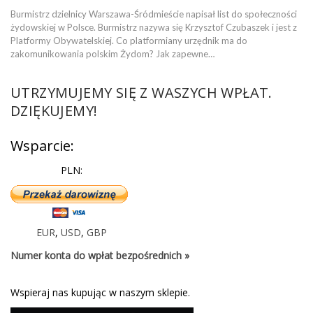
Burmistrz dzielnicy Warszawa-Śródmieście napisał list do społeczności
żydowskiej w Polsce. Burmistrz nazywa się Krzysztof Czubaszek i jest z
Platformy Obywatelskiej. Co platformiany urzędnik ma do
zakomunikowania polskim Żydom? Jak zapewne…
UTRZYMUJEMY SIĘ Z WASZYCH WPŁAT.
DZIĘKUJEMY!
Wsparcie:
PLN:
EUR
,
USD
,
GBP
Numer konta do wpłat bezpośrednich »
Wspieraj nas kupując w naszym sklepie.