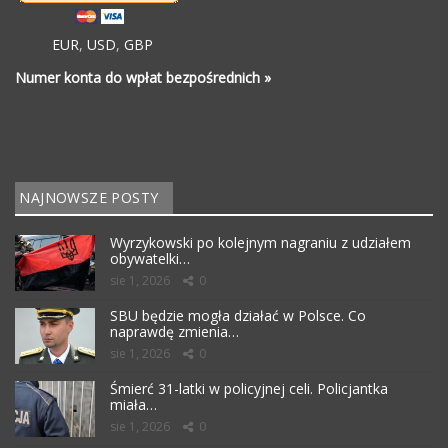
EUR
,
USD
,
GBP
Numer konta do wpłat bezpośrednich »
NAJNOWSZE POSTY
Wyrzykowski po kolejnym nagraniu z udziałem
obywatelki…
sie 1, 2026
0
SBU będzie mogła działać w Polsce. Co
naprawdę zmienia…
sie 1, 2026
0
Śmierć 31-latki w policyjnej celi. Policjantka
miała…
sie 1, 2026
0