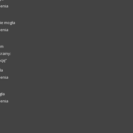
ienia
ie mogła
ienia
ym
rainy:
cję”
ła
ienia
gła
ienia