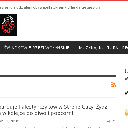
raniu z udziałem obywatelki Ukrainy: „Nie dajcie się wciągnąć w prowoka
ŚWIADKOWIE RZEZI WOŁYŃSKIEJ
MUZYKA, KULTURA I RE
W
W
arduje Palestyńczyków w Strefie Gazy. Żydzi
ę w kolejce po piwo i popcorn!
wi 13, 2018
21