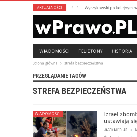
AKTUALNOŚCI
Wyrzykowski po kolejnym nag
WIADOMOŚCI
FELIETONY
HISTORIA
Strona główna
strefa bezpieczeństwa
PRZEGLĄDANIE TAGÓW
STREFA BEZPIECZEŃSTWA
Izrael zbomb
WIADOMOŚCI
ustawiają si
k
JACEK MIĘDLAR