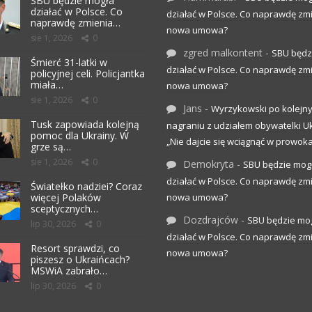
SBU będzie mogła
działać w Polsce. Co
działać w Polsce. Co naprawdę zm
naprawdę zmienia…
nowa umowa?
sie 1, 2026
0
zgred malkontent
-
SBU będz
Śmierć 31-latki w
działać w Polsce. Co naprawdę zm
policyjnej celi. Policjantka
miała…
nowa umowa?
sie 1, 2026
0
Jans
-
Wyrzykowski po kolejn
Tusk zapowiada kolejną
nagraniu z udziałem obywatelki Uk
pomoc dla Ukrainy. W
„Nie dajcie się wciągnąć w prowoka
grze są…
sie 1, 2026
0
Demokryta
-
SBU będzie mog
działać w Polsce. Co naprawdę zm
Światełko nadziei? Coraz
więcej Polaków
nowa umowa?
sceptycznych…
Dozdrajców
-
SBU będzie mo
lip 30, 2026
0
działać w Polsce. Co naprawdę zm
Resort sprawdzi, co
nowa umowa?
piszesz o Ukraińcach?
MSWiA zabrało…
lip 30, 2026
0