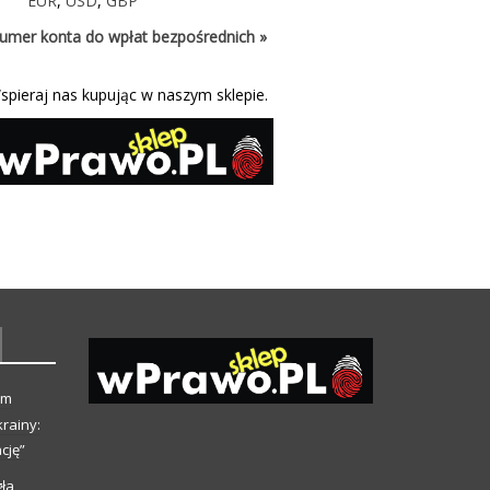
EUR
,
USD
,
GBP
umer konta do wpłat bezpośrednich »
spieraj nas kupując w naszym sklepie.
ym
rainy:
cję”
ła