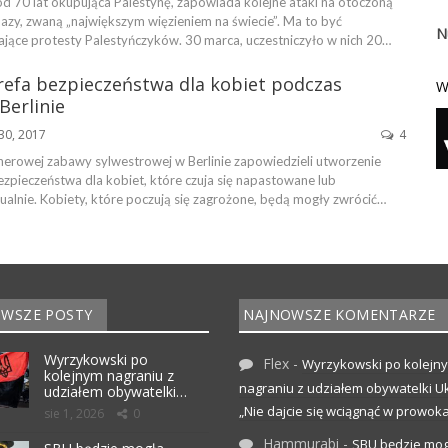
d 70 lat okupująca Palestynę, zapowiada kolejne ataki na otoczoną
Gazy, zwaną „największym więzieniem na świecie”. Ma to być
N
jące protesty Palestyńczyków. 30 marca, uczestniczyło w nich 20…
refa bezpieczeństwa dla kobiet podczas
W
Berlinie
30, 2017
4
nerowej zabawy sylwestrowej w Berlinie zapowiedzieli utworzenie
bezpieczeństwa dla kobiet, które czuja się napastowane lub
alnie. Kobiety, które poczują się zagrożone, będą mogły zwrócić…
WSZE POSTY
NAJNOWSZE KOMENTARZE
Wyrzykowski po
Flex
-
Wyrzykowski po kolejn
kolejnym nagraniu z
nagraniu z udziałem obywatelki Uk
udziałem obywatelki…
„Nie dajcie się wciągnąć w prowoka
sie 1, 2026
0
Hammurabi
-
SBU będzie mog