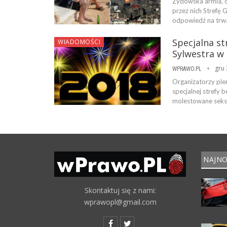
Żydowska armia, o
przez nich Strefę 
odpowiedź na trwa
Specjalna st
WIADOMOŚCI
Sylwestra w 
gru 
WPRAWO.PL
Organizatorzy ple
specjalnej strefy 
molestowane seksu
NAJNO
Skontaktuj się z nami:
wprawopl@gmail.com