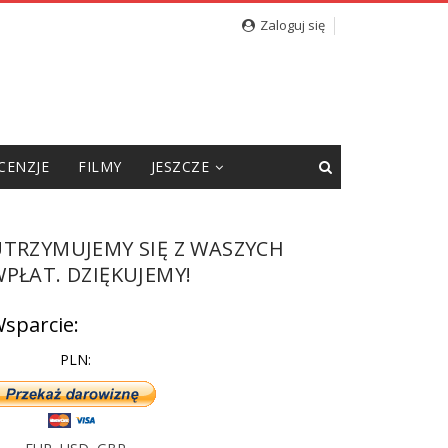
cję”
Zaloguj się
CENZJE
FILMY
JESZCZE
UTRZYMUJEMY SIĘ Z WASZYCH
PŁAT. DZIĘKUJEMY!
sparcie:
PLN: