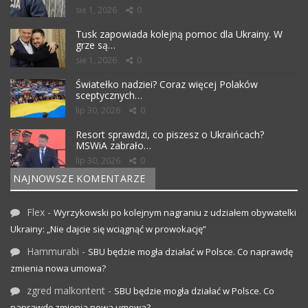
sie 1, 2026
0
Tusk zapowiada kolejną pomoc dla Ukrainy. W
grze są…
sie 1, 2026
0
Światełko nadziei? Coraz więcej Polaków
sceptycznych…
lip 30, 2026
0
Resort sprawdzi, co piszesz o Ukraińcach?
MSWiA zabrało…
lip 30, 2026
0
NAJNOWSZE KOMENTARZE
Flex
-
Wyrzykowski po kolejnym nagraniu z udziałem obywatelki
Ukrainy: „Nie dajcie się wciągnąć w prowokację”
Hammurabi
-
SBU będzie mogła działać w Polsce. Co naprawdę
zmienia nowa umowa?
zgred malkontent
-
SBU będzie mogła działać w Polsce. Co
naprawdę zmienia nowa umowa?