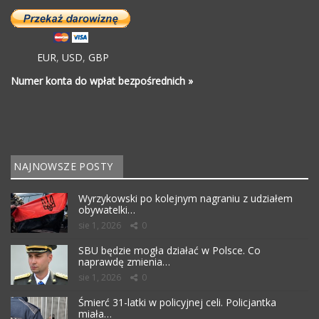
EUR
,
USD
,
GBP
Numer konta do wpłat bezpośrednich »
NAJNOWSZE POSTY
Wyrzykowski po kolejnym nagraniu z udziałem
obywatelki…
sie 1, 2026
0
SBU będzie mogła działać w Polsce. Co
naprawdę zmienia…
sie 1, 2026
0
Śmierć 31-latki w policyjnej celi. Policjantka
miała…