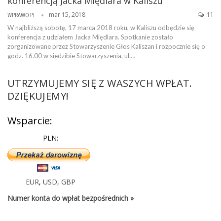
konferencją Jacka Międlara w Kaliszu
mar 15, 2018
11
WPRAWO.PL
W najbliższą sobotę, 17 marca 2018 roku, w Kaliszu odbędzie się
konferencja z udziałem Jacka Międlara. Spotkanie zostało
zorganizowane przez Stowarzyszenie Głos Kaliszan i rozpocznie się o
godz. 16.00 w siedzibie Stowarzyszenia, ul.…
UTRZYMUJEMY SIĘ Z WASZYCH WPŁAT.
DZIĘKUJEMY!
Wsparcie:
PLN:
EUR
,
USD
,
GBP
Numer konta do wpłat bezpośrednich »