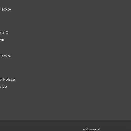
iecko-
ka: O
zym
iecko-
ił Polsce
a po
wPrawo.pl