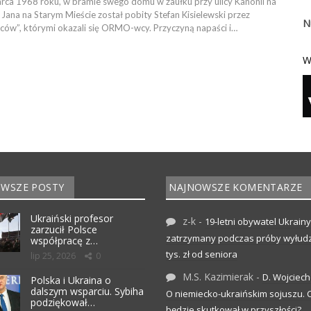
arca 1968 roku, w bramie swego domu w zaułku przy ulicy Kanonii na
 Jana na Starym Mieście został pobity Stefan Kisielewski przez
N
ców”, którymi okazali się ORMO-wcy. Przyczyną napaści i…
W
WSZE POSTY
NAJNOWSZE KOMENTARZE
Ukraiński profesor
z-k
-
19-letni obywatel Ukrainy
zarzucił Polsce
zatrzymany podczas próby wyłudz
współpracę z…
tys. zł od seniora
lip 25, 2026
0
M.S. Kazimierak
-
D. Wojciec
Polska i Ukraina o
dalszym wsparciu. Sybiha
O niemiecko-ukraińskim sojuszu.
podziękował…
będzie skutkował w przyszłości?