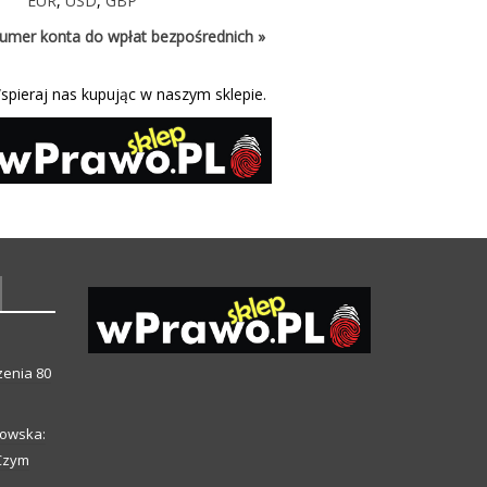
EUR
,
USD
,
GBP
umer konta do wpłat bezpośrednich »
spieraj nas kupując w naszym sklepie.
enia 80
howska:
 Czym