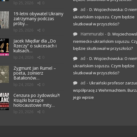
lip 25, 2026
0
ad
-
D. Wojciechowska: O niem
19-letni obywatel Ukrainy
ukraińskim sojuszu. Czym będzie
zatrzymany podczas
próby…
skutkował w przyszłości?
lip 25, 2026
0
Hammurabi
-
D. Wojciechows
Jacek Międlar dla „Do
niemiecko-ukraińskim sojuszu. C
Rzeczy” o sukcesach i
będzie skutkował w przyszłości?
kulisach…
lip 24, 2026
0
ad
-
D. Wojciechowska: O niem
ukraińskim sojuszu. Czym będzie
Zygmunt Jan Rumel –
poeta, żołnierz
skutkował w przyszłości?
Batalionów…
ad
-
Ukraiński profesor zarzuc
lip 24, 2026
0
współpracę z Wehrmachtem. Burz
Cenzura po żydowsku?!
jego wpisie
Książki burzące
holocaustowe mity…
lip 23, 2026
0