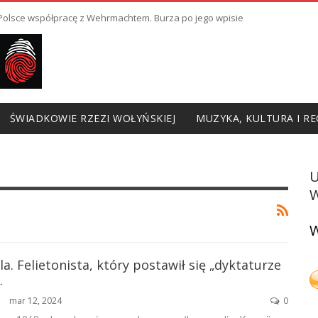
ł Polsce współpracę z Wehrmachtem. Burza po jego wpisie
ŚWIADKOWIE RZEZI WOŁYŃSKIEJ
MUZYKA, KULTURA I RE
W
W
la. Felietonista, który postawił się „dyktaturze
.
mar 12, 2024
0