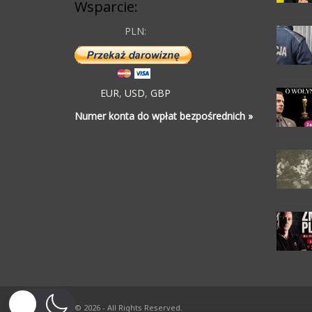
Wsparcie:
PLN:
EUR
,
USD
,
GBP
Numer konta do wpłat bezpośrednich »
© 2026 - All Rights Reserved.