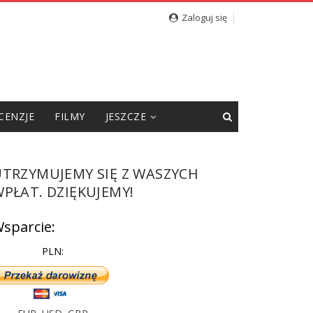
Zaloguj się
CENZJE
FILMY
JESZCZE
UTRZYMUJEMY SIĘ Z WASZYCH
PŁAT. DZIĘKUJEMY!
sparcie:
PLN: