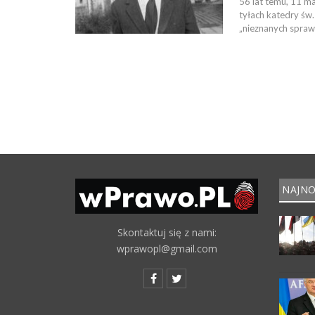
56 lat temu, 11 m
tyłach katedry św.
„nieznanych spraw
NAJNO
Skontaktuj się z nami:
wprawopl@gmail.com