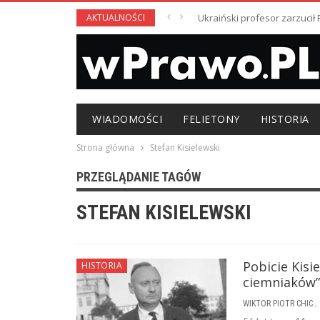
AKTUALNOŚCI
Ukraiński profesor zarzuci
WIADOMOŚCI
FELIETONY
HISTORIA
Strona główna
Stefan Kisielewski
PRZEGLĄDANIE TAGÓW
STEFAN KISIELEWSKI
Pobicie Kisie
HISTORIA
ciemniaków”
WIKTOR PIOTR CHICHEŁ