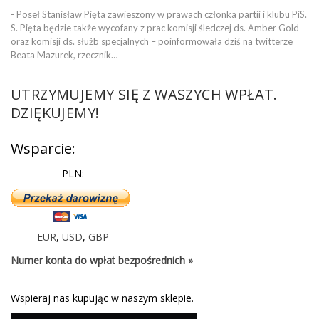
- Poseł Stanisław Pięta zawieszony w prawach członka partii i klubu PiS.
S. Pięta będzie także wycofany z prac komisji śledczej ds. Amber Gold
oraz komisji ds. służb specjalnych – poinformowała dziś na twitterze
Beata Mazurek, rzecznik…
UTRZYMUJEMY SIĘ Z WASZYCH WPŁAT.
DZIĘKUJEMY!
Wsparcie:
PLN:
EUR
,
USD
,
GBP
Numer konta do wpłat bezpośrednich »
Wspieraj nas kupując w naszym sklepie.