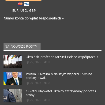
EUR
,
USD
,
GBP
Numer konta do wpłat bezpośrednich »
NAJNOWSZE POSTY
Ukraiński profesor zarzucił Polsce współpracę z…
lip 25, 2026
0
Polska i Ukraina o dalszym wsparciu. Sybiha
podziękował…
lip 25, 2026
0
19-letni obywatel Ukrainy zatrzymany podczas
próby…
lip 25, 2026
0