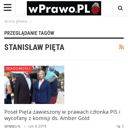
Strona główna
PRZEGLĄDANIE TAGÓW
STANISŁAW PIĘTA
WIADOMOŚCI
Poseł Pięta zawieszony w prawach członka PiS i
wycofany z komisji ds. Amber Gold
cze 4, 2018
3
WPRAWO.PL