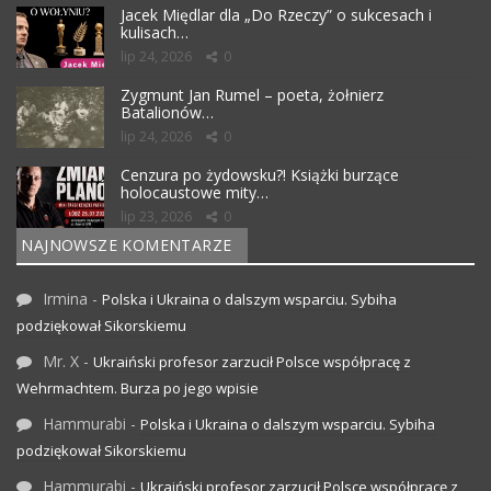
Jacek Międlar dla „Do Rzeczy” o sukcesach i
kulisach…
lip 24, 2026
0
Zygmunt Jan Rumel – poeta, żołnierz
Batalionów…
lip 24, 2026
0
Cenzura po żydowsku?! Książki burzące
holocaustowe mity…
lip 23, 2026
0
NAJNOWSZE KOMENTARZE
Irmina
-
Polska i Ukraina o dalszym wsparciu. Sybiha
podziękował Sikorskiemu
Mr. X
-
Ukraiński profesor zarzucił Polsce współpracę z
Wehrmachtem. Burza po jego wpisie
Hammurabi
-
Polska i Ukraina o dalszym wsparciu. Sybiha
podziękował Sikorskiemu
Hammurabi
-
Ukraiński profesor zarzucił Polsce współpracę z