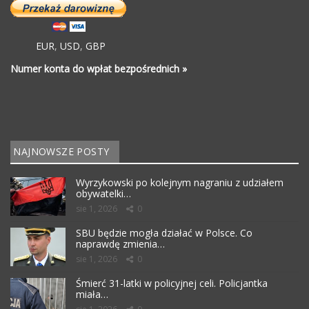
EUR
,
USD
,
GBP
Numer konta do wpłat bezpośrednich »
NAJNOWSZE POSTY
Wyrzykowski po kolejnym nagraniu z udziałem
obywatelki…
sie 1, 2026
0
SBU będzie mogła działać w Polsce. Co
naprawdę zmienia…
sie 1, 2026
0
Śmierć 31-latki w policyjnej celi. Policjantka
miała…