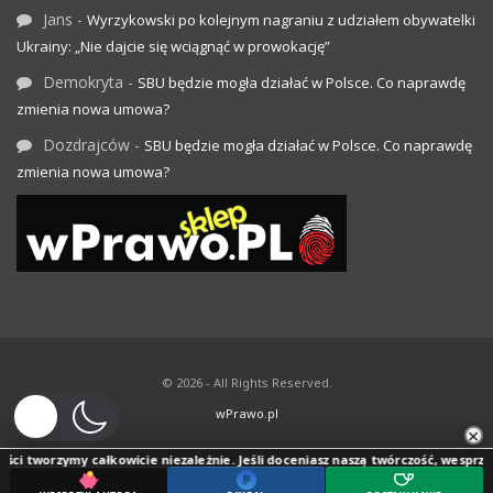
Jans
-
Wyrzykowski po kolejnym nagraniu z udziałem obywatelki
Ukrainy: „Nie dajcie się wciągnąć w prowokację”
Demokryta
-
SBU będzie mogła działać w Polsce. Co naprawdę
zmienia nowa umowa?
Dozdrajców
-
SBU będzie mogła działać w Polsce. Co naprawdę
zmienia nowa umowa?
© 2026 - All Rights Reserved.
wPrawo.pl
×
ci tworzymy całkowicie niezależnie. Jeśli doceniasz naszą twórczość, wesprzyj j