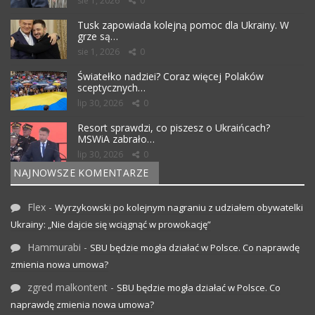
sie 1, 2026
0
Tusk zapowiada kolejną pomoc dla Ukrainy. W
grze są…
sie 1, 2026
0
Światełko nadziei? Coraz więcej Polaków
sceptycznych…
lip 30, 2026
0
Resort sprawdzi, co piszesz o Ukraińcach?
MSWiA zabrało…
lip 30, 2026
0
NAJNOWSZE KOMENTARZE
Flex
-
Wyrzykowski po kolejnym nagraniu z udziałem obywatelki
Ukrainy: „Nie dajcie się wciągnąć w prowokację”
Hammurabi
-
SBU będzie mogła działać w Polsce. Co naprawdę
zmienia nowa umowa?
zgred malkontent
-
SBU będzie mogła działać w Polsce. Co
naprawdę zmienia nowa umowa?