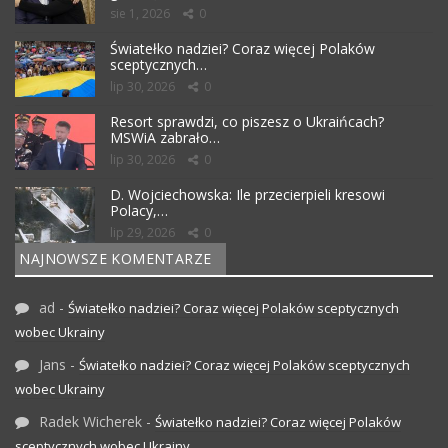
sie 1, 2026
0
Światełko nadziei? Coraz więcej Polaków
sceptycznych…
lip 30, 2026
0
Resort sprawdzi, co piszesz o Ukraińcach?
MSWiA zabrało…
lip 30, 2026
0
D. Wojciechowska: Ile przecierpieli kresowi
Polacy,…
lip 29, 2026
0
NAJNOWSZE KOMENTARZE
ad
-
Światełko nadziei? Coraz więcej Polaków sceptycznych
wobec Ukrainy
Jans
-
Światełko nadziei? Coraz więcej Polaków sceptycznych
wobec Ukrainy
Radek Wicherek
-
Światełko nadziei? Coraz więcej Polaków
sceptycznych wobec Ukrainy