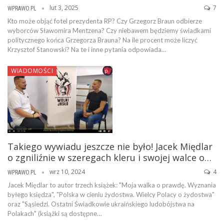
lut 3, 2025
7
WPRAWO.PL
Kto może objąć fotel prezydenta RP? Czy Grzegorz Braun odbierze
wyborców Sławomira Mentzena? Czy niebawem będziemy świadkami
politycznego końca Grzegorza Brauna? Na ile procent może liczyć
Krzysztof Stanowski? Na te i inne pytania odpowiada…
WIADOMOŚCI
Takiego wywiadu jeszcze nie było! Jacek Międlar
o zgniliźnie w szeregach kleru i swojej walce o…
wrz 10, 2024
4
WPRAWO.PL
Jacek Międlar to autor trzech książek: "Moja walka o prawdę. Wyznania
byłego księdza", "Polska w cieniu żydostwa. Wielcy Polacy o żydostwa"
oraz "Sąsiedzi. Ostatni Świadkowie ukraińskiego ludobójstwa na
Polakach" (książki są dostępne…