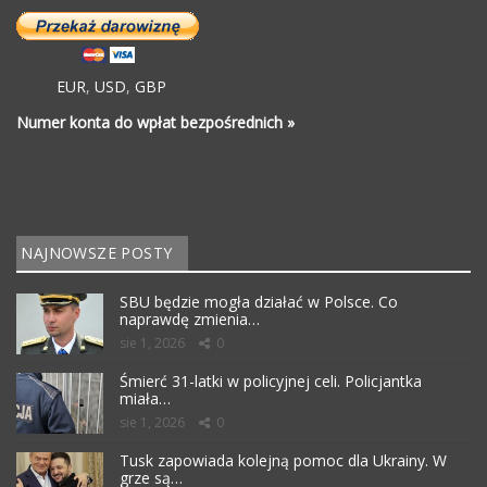
EUR
,
USD
,
GBP
Numer konta do wpłat bezpośrednich »
NAJNOWSZE POSTY
SBU będzie mogła działać w Polsce. Co
naprawdę zmienia…
sie 1, 2026
0
Śmierć 31-latki w policyjnej celi. Policjantka
miała…
sie 1, 2026
0
Tusk zapowiada kolejną pomoc dla Ukrainy. W
grze są…