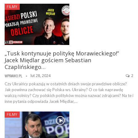
FILMY
„Tusk kontynuuje politykę Morawieckiego!”
Jacek Międlar gościem Sebastian
Czaplińskiego…
lut 28, 2024
2
WPRAWO.PL
Czy Ukraińcy pokazują w ostatnich dniach swoje prawdziwe oblicze?
Jak powinna zachować się Polska ws. Ukrainy? O co tak naprawdę
walczą rolnicy? Czy polskich polityków można nazwać zdrajcami? Na te i
inne pytania odpowiada Jacek Międlar,…
FILMY