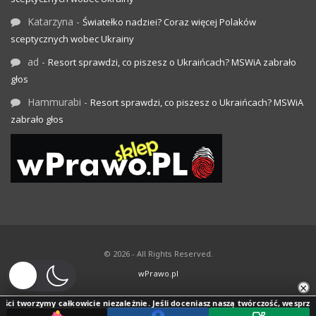
Katarzyna
-
Światełko nadziei? Coraz więcej Polaków
sceptycznych wobec Ukrainy
ad
-
Resort sprawdzi, co piszesz o Ukraińcach? MSWiA zabrało
głos
Hammurabi
-
Resort sprawdzi, co piszesz o Ukraińcach? MSWiA
zabrało głos
© 2026 - All Rights Reserved.
wPrawo.pl
×
i tworzymy całkowicie niezależnie. Jeśli doceniasz naszą twórczość, wesprzyj jej