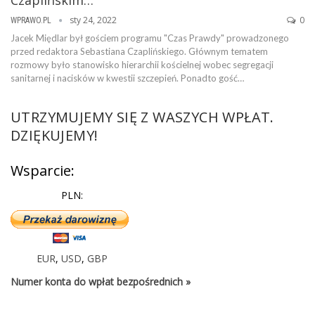
sty 24, 2022
0
WPRAWO.PL
Jacek Międlar był gościem programu "Czas Prawdy" prowadzonego
przed redaktora Sebastiana Czaplińskiego. Głównym tematem
rozmowy było stanowisko hierarchii kościelnej wobec segregacji
sanitarnej i nacisków w kwestii szczepień. Ponadto gość…
UTRZYMUJEMY SIĘ Z WASZYCH WPŁAT.
DZIĘKUJEMY!
Wsparcie:
PLN:
EUR
,
USD
,
GBP
Numer konta do wpłat bezpośrednich »