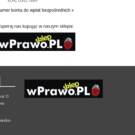
EUR
,
USD
,
GBP
umer konta do wpłat bezpośrednich »
spieraj nas kupując w naszym sklepie.
ka: O
zym
iecko-