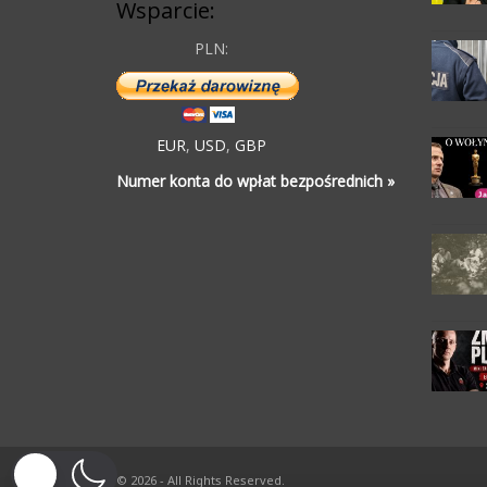
Wsparcie:
PLN:
EUR
,
USD
,
GBP
Numer konta do wpłat bezpośrednich »
© 2026 - All Rights Reserved.