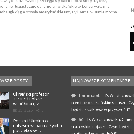
ławnych ludzi zwykle przeciąga się daleko poza sferę fizyczną,
 ikona i entuzjastyczne dynamo amerykańskiego konserwatyzmu,
N
imbaugh ciągle ożywia amerykańskie umysły i serca, w sumie można…
W
WSZE POSTY
NAJNOWSZE KOMENTARZE
Ukraiński profesor
Hammurabi
-
D. Wojciechows
zarzucił Polsce
niemiecko-ukraińskim sojuszu. C
współpracę z…
będzie skutkował w przyszłości?
lip 25, 2026
0
ad
-
D. Wojciechowska: O niem
Polska i Ukraina o
dalszym wsparciu. Sybiha
ukraińskim sojuszu. Czym będzie
podziękował…
skutkował w przyszłości?