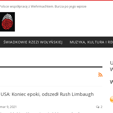
ł Polsce współpracę z Wehrmachtem. Burza po jego wpisie
ŚWIADKOWIE RZEZI WOŁYŃSKIEJ
MUZYKA, KULTURA I RE
W
W
z USA: Koniec epoki, odszedł Rush Limbaugh
mar 9, 2021
2