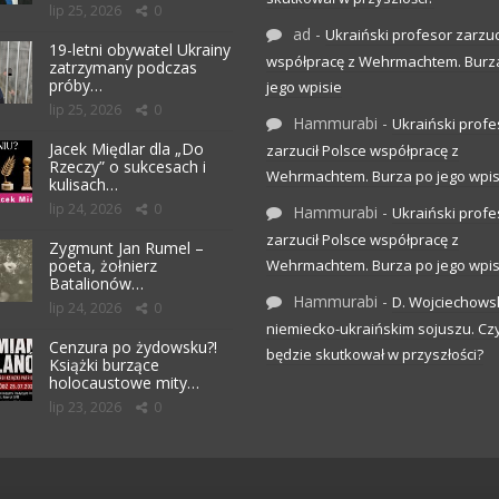
lip 25, 2026
0
ad
-
Ukraiński profesor zarzuc
19-letni obywatel Ukrainy
współpracę z Wehrmachtem. Burz
zatrzymany podczas
próby…
jego wpisie
lip 25, 2026
0
Hammurabi
-
Ukraiński profe
Jacek Międlar dla „Do
zarzucił Polsce współpracę z
Rzeczy” o sukcesach i
Wehrmachtem. Burza po jego wpis
kulisach…
lip 24, 2026
0
Hammurabi
-
Ukraiński profe
zarzucił Polsce współpracę z
Zygmunt Jan Rumel –
poeta, żołnierz
Wehrmachtem. Burza po jego wpis
Batalionów…
Hammurabi
-
D. Wojciechows
lip 24, 2026
0
niemiecko-ukraińskim sojuszu. C
Cenzura po żydowsku?!
będzie skutkował w przyszłości?
Książki burzące
holocaustowe mity…
lip 23, 2026
0