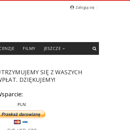
Zaloguj się
CENZJE
FILMY
JESZCZE
UTRZYMUJEMY SIĘ Z WASZYCH
PŁAT. DZIĘKUJEMY!
sparcie:
PLN: