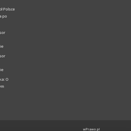
ił Polsce
a po
sor
ie
sor
ie
ka: O
zym
wPrawo.pl