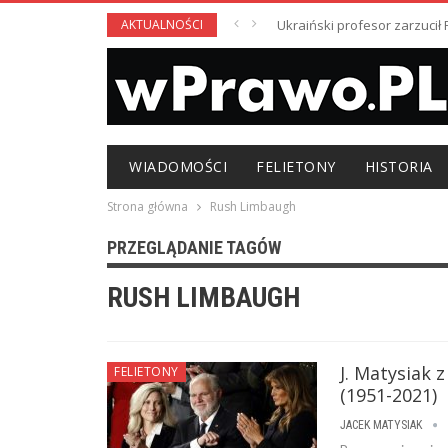
AKTUALNOŚCI
Ukraiński profesor zarzuci
WIADOMOŚCI
FELIETONY
HISTORIA
Strona główna
Rush Limbaugh
PRZEGLĄDANIE TAGÓW
RUSH LIMBAUGH
J. Matysiak 
FELIETONY
(1951-2021)
JACEK MATYSIAK