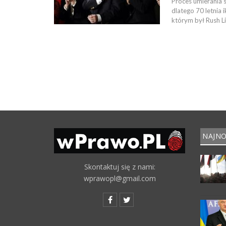
Proces umierania s
dlatego 70 letnia
którym był Rush L
NAJNO
Skontaktuj się z nami:
wprawopl@gmail.com