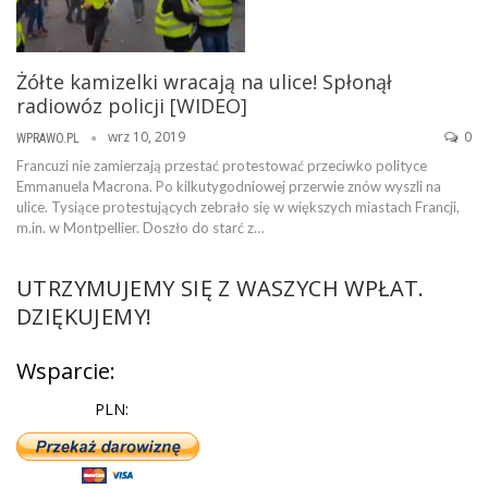
Żółte kamizelki wracają na ulice! Spłonął
radiowóz policji [WIDEO]
wrz 10, 2019
0
WPRAWO.PL
Francuzi nie zamierzają przestać protestować przeciwko polityce
Emmanuela Macrona. Po kilkutygodniowej przerwie znów wyszli na
ulice. Tysiące protestujących zebrało się w większych miastach Francji,
m.in. w Montpellier. Doszło do starć z…
UTRZYMUJEMY SIĘ Z WASZYCH WPŁAT.
DZIĘKUJEMY!
Wsparcie:
PLN: