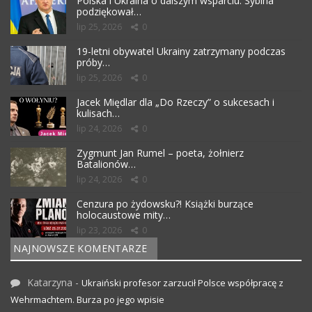
Polska i Ukraina o dalszym wsparciu. Sybiha
podziękował…
lip 25, 2026
0
19-letni obywatel Ukrainy zatrzymany podczas
próby…
lip 25, 2026
0
Jacek Międlar dla „Do Rzeczy” o sukcesach i
kulisach…
lip 24, 2026
0
Zygmunt Jan Rumel – poeta, żołnierz
Batalionów…
lip 24, 2026
0
Cenzura po żydowsku?! Książki burzące
holocaustowe mity…
lip 23, 2026
0
NAJNOWSZE KOMENTARZE
Katarzyna
-
Ukraiński profesor zarzucił Polsce współpracę z
Wehrmachtem. Burza po jego wpisie