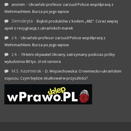
-
anonim
Ukraiński profesor zarzucił Polsce współpracę z
Wehrmachtem. Burza po jego wpisie
Demokryta
-
Bojkot produktów z kodem „482”. Coraz więcej
apeli o rezygnację z ukraińskich marek
z-k
-
Ukraiński profesor zarzucił Polsce współpracę z
Wehrmachtem. Burza po jego wpisie
z-k
-
19-letni obywatel Ukrainy zatrzymany podczas próby
wyłudzenia 80 tys. zł od seniora
M.S. Kazimierak
-
D. Wojciechowska: O niemiecko-ukraińskim
sojuszu. Czym będzie skutkował w przyszłości?