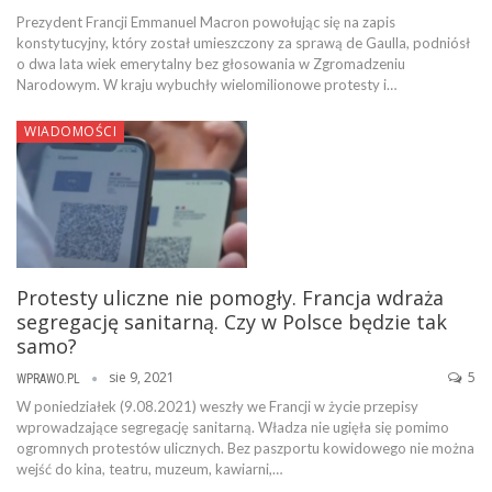
Prezydent Francji Emmanuel Macron powołując się na zapis
konstytucyjny, który został umieszczony za sprawą de Gaulla, podniósł
o dwa lata wiek emerytalny bez głosowania w Zgromadzeniu
Narodowym. W kraju wybuchły wielomilionowe protesty i…
WIADOMOŚCI
Protesty uliczne nie pomogły. Francja wdraża
segregację sanitarną. Czy w Polsce będzie tak
samo?
sie 9, 2021
5
WPRAWO.PL
W poniedziałek (9.08.2021) weszły we Francji w życie przepisy
wprowadzające segregację sanitarną. Władza nie ugięła się pomimo
ogromnych protestów ulicznych. Bez paszportu kowidowego nie można
wejść do kina, teatru, muzeum, kawiarni,…