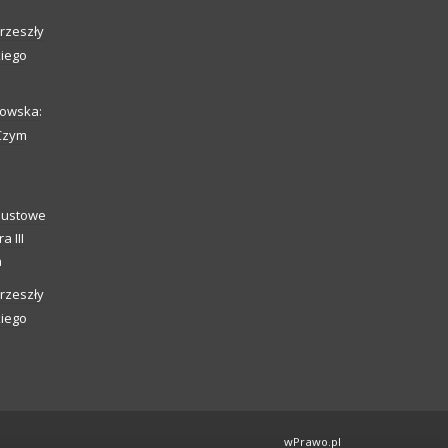
rzeszły
kiego
howska:
 Czym
o
caustowe
a III
a
rzeszły
kiego
wPrawo.pl