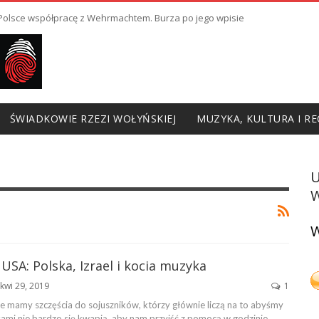
ł Polsce współpracę z Wehrmachtem. Burza po jego wpisie
ŚWIADKOWIE RZEZI WOŁYŃSKIEJ
MUZYKA, KULTURA I RE
W
W
 USA: Polska, Izrael i kocia muzyka
kwi 29, 2019
1
e mamy szczęścia do sojuszników, którzy głównie liczą na to abyśmy
a sami nie bardzo się kwapią, aby nam przyjść z pomocą w godzinie