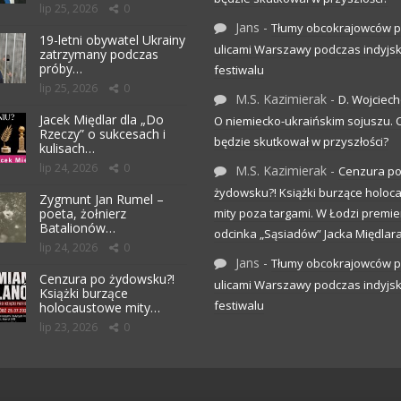
lip 25, 2026
0
Jans
-
Tłumy obcokrajowców p
19-letni obywatel Ukrainy
ulicami Warszawy podczas indyjs
zatrzymany podczas
próby…
festiwalu
lip 25, 2026
0
M.S. Kazimierak
-
D. Wojciec
Jacek Międlar dla „Do
O niemiecko-ukraińskim sojuszu.
Rzeczy” o sukcesach i
będzie skutkował w przyszłości?
kulisach…
lip 24, 2026
0
M.S. Kazimierak
-
Cenzura p
żydowsku?! Książki burzące holo
Zygmunt Jan Rumel –
poeta, żołnierz
mity poza targami. W Łodzi premier
Batalionów…
odcinka „Sąsiadów” Jacka Międlar
lip 24, 2026
0
Jans
-
Tłumy obcokrajowców p
Cenzura po żydowsku?!
ulicami Warszawy podczas indyjs
Książki burzące
festiwalu
holocaustowe mity…
lip 23, 2026
0