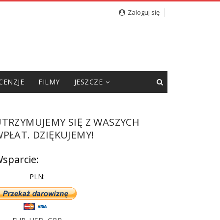
Zaloguj się
CENZJE
FILMY
JESZCZE
UTRZYMUJEMY SIĘ Z WASZYCH
PŁAT. DZIĘKUJEMY!
sparcie:
PLN: