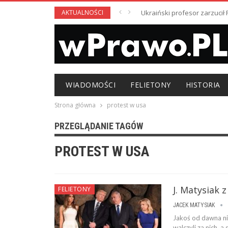
AKTUALNOŚCI
Ukraiński profesor zarzuci
WIADOMOŚCI
FELIETONY
HISTORIA
Strona główna
protest w usa
PRZEGLĄDANIE TAGÓW
PROTEST W USA
J. Matysiak z
FELIETONY
JACEK MATYSIAK
Jakoś od dawna ni
walczyli za nich, 