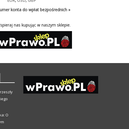
EUR
,
USD
,
GBP
umer konta do wpłat bezpośrednich »
spieraj nas kupując w naszym sklepie.
rzeszły
kiego
ka: O
zym