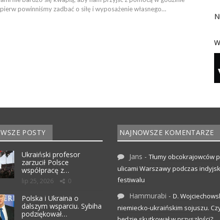
jpierw powinniśmy zadbać o siłę i wyposażenie własnego…
N
W
WSZE POSTY
NAJNOWSZE KOMENTARZE
Ukraiński profesor
Jans
-
Tłumy obcokrajowców p
zarzucił Polsce
ulicami Warszawy podczas indyjs
współpracę z…
festiwalu
lip 25, 2026
0
Hammurabi
-
D. Wojciechows
Polska i Ukraina o
dalszym wsparciu. Sybiha
niemiecko-ukraińskim sojuszu. C
podziękował…
będzie skutkował w przyszłości?