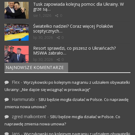
Tusk zapowiada kolejną pomoc dla Ukrainy. W
grze są…
sie 1, 2026
0
Światełko nadziei? Coraz więcej Polaków
sceptycznych…
lip 30, 2026
0
Resort sprawdzi, co piszesz o Ukraińcach?
MSWiA zabrało…
lip 30, 2026
0
NAJNOWSZE KOMENTARZE
Flex
-
Wyrzykowski po kolejnym nagraniu z udziałem obywatelki
Ukrainy: „Nie dajcie się wciągnąć w prowokację”
Hammurabi
-
SBU będzie mogła działać w Polsce. Co naprawdę
zmienia nowa umowa?
zgred malkontent
-
SBU będzie mogła działać w Polsce. Co
naprawdę zmienia nowa umowa?
Jans
-
Wyrzykowski po kolejnym nagraniu z udziałem obywatelki