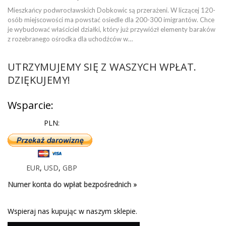
Mieszkańcy podwrocławskich Dobkowic są przerażeni. W liczącej 120-
osób miejscowości ma powstać osiedle dla 200-300 imigrantów. Chce
je wybudować właściciel działki, który już przywiózł elementy baraków
z rozebranego ośrodka dla uchodźców w…
UTRZYMUJEMY SIĘ Z WASZYCH WPŁAT.
DZIĘKUJEMY!
Wsparcie:
PLN:
EUR
,
USD
,
GBP
Numer konta do wpłat bezpośrednich »
Wspieraj nas kupując w naszym sklepie.