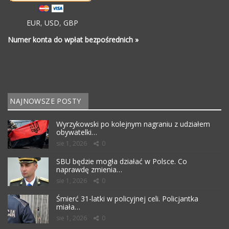
EUR
,
USD
,
GBP
Numer konta do wpłat bezpośrednich »
NAJNOWSZE POSTY
Wyrzykowski po kolejnym nagraniu z udziałem
obywatelki…
sie 1, 2026
0
SBU będzie mogła działać w Polsce. Co
naprawdę zmienia…
sie 1, 2026
0
Śmierć 31-latki w policyjnej celi. Policjantka
miała…
sie 1, 2026
0