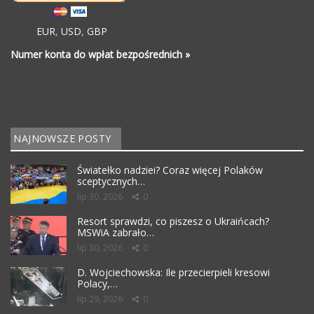
EUR
,
USD
,
GBP
Numer konta do wpłat bezpośrednich »
NAJNOWSZE POSTY
Światełko nadziei? Coraz więcej Polaków
sceptycznych…
lip 30, 2026
0
Resort sprawdzi, co piszesz o Ukraińcach?
MSWiA zabrało…
lip 30, 2026
0
D. Wojciechowska: Ile przecierpieli kresowi
Polacy,…
lip 29, 2026
0