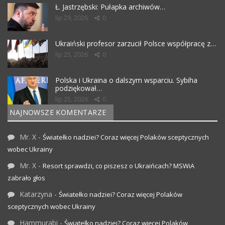
Ł. Jastrzębski: Pułapka archiwów…
lip 29, 2026
0
Ukraiński profesor zarzucił Polsce współpracę z…
lip 25, 2026
0
Polska i Ukraina o dalszym wsparciu. Sybiha
podziękował…
lip 25, 2026
0
NAJNOWSZE KOMENTARZE
Mr. X
-
Światełko nadziei? Coraz więcej Polaków sceptycznych
wobec Ukrainy
Mr. X
-
Resort sprawdzi, co piszesz o Ukraińcach? MSWiA
zabrało głos
Katarzyna
-
Światełko nadziei? Coraz więcej Polaków
sceptycznych wobec Ukrainy
Hammurabi
-
Światełko nadziei? Coraz więcej Polaków