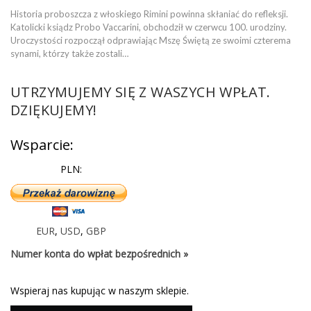
Historia proboszcza z włoskiego Rimini powinna skłaniać do refleksji.
Katolicki ksiądz Probo Vaccarini, obchodził w czerwcu 100. urodziny.
Uroczystości rozpoczął odprawiając Mszę Świętą ze swoimi czterema
synami, którzy także zostali…
UTRZYMUJEMY SIĘ Z WASZYCH WPŁAT.
DZIĘKUJEMY!
Wsparcie:
PLN:
EUR
,
USD
,
GBP
Numer konta do wpłat bezpośrednich »
Wspieraj nas kupując w naszym sklepie.