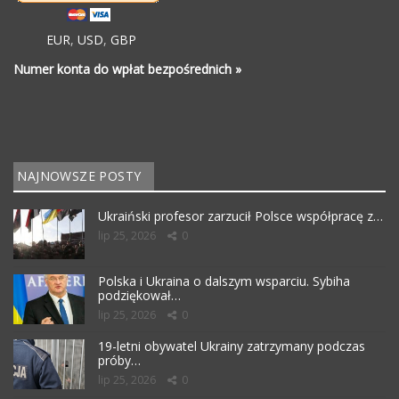
EUR
,
USD
,
GBP
Numer konta do wpłat bezpośrednich »
NAJNOWSZE POSTY
Ukraiński profesor zarzucił Polsce współpracę z…
lip 25, 2026
0
Polska i Ukraina o dalszym wsparciu. Sybiha
podziękował…
lip 25, 2026
0
19-letni obywatel Ukrainy zatrzymany podczas
próby…
lip 25, 2026
0