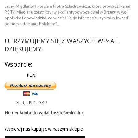
Jacek Międlar był gościem Piotra Szlachtowicza, który prowadzi kanał
P.S.Tv. Międlar uczestniczył w akcji antypowodziowej w Brzegu w woj.
opolskim i opowiedział, co widział i jakie informacje uzyskał w kwestii
pomocy udzielanej Polakom?…
UTRZYMUJEMY SIĘ Z WASZYCH WPŁAT.
DZIĘKUJEMY!
Wsparcie:
PLN:
EUR
,
USD
,
GBP
Numer konta do wpłat bezpośrednich »
Wspieraj nas kupując w naszym sklepie.