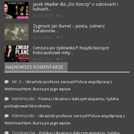
Jacek Międlar dla „Do Rzeczy” o sukcesach i
kulisach…
lip 24, 2026
0
Zygmunt Jan Rumel – poeta, żołnierz
Batalionów…
lip 24, 2026
0
Cenzura po żydowsku?! Książki burzące
holocaustowe mity…
lip 23, 2026
0
NAJNOWSZE KOMENTARZE
Mr. X
-
Ukraiński profesor zarzucił Polsce współpracę z
Wehrmachtem. Burza po jego wpisie
Hammurabi
-
Polska i Ukraina o dalszym wsparciu. Sybiha
podziękował Sikorskiemu
Hammurabi
-
Ukraiński profesor zarzucił Polsce współpracę z
Wehrmachtem. Burza po jego wpisie
Dozdrajców
-
Polska i Ukraina o dalszym wsparciu. Sybiha