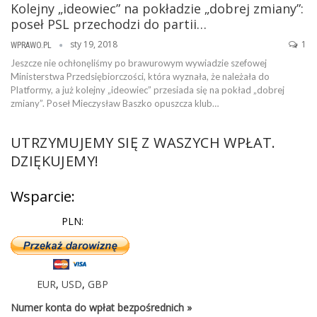
Kolejny „ideowiec” na pokładzie „dobrej zmiany”:
poseł PSL przechodzi do partii…
sty 19, 2018
1
WPRAWO.PL
Jeszcze nie ochłonęliśmy po brawurowym wywiadzie szefowej
Ministerstwa Przedsiębiorczości, która wyznała, że należała do
Platformy, a już kolejny „ideowiec” przesiada się na pokład „dobrej
zmiany”. Poseł Mieczysław Baszko opuszcza klub…
UTRZYMUJEMY SIĘ Z WASZYCH WPŁAT.
DZIĘKUJEMY!
Wsparcie:
PLN:
EUR
,
USD
,
GBP
Numer konta do wpłat bezpośrednich »