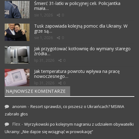
Śmierć 31-latki w policyjnej celi. Policjantka
miała…
sie 1, 2026
0
Tusk zapowiada kolejną pomoc dla Ukrainy. W
grze są…
sie 1, 2026
0
Jak przygotować kotłownię do wymiany starego
źródła…
lip 31, 2026
0
Jak temperatura powrotu wpływa na pracę
nowoczesnego…
lip 31, 2026
0
NAJNOWSZE KOMENTARZE
-
anonim
Resort sprawdzi, co piszesz o Ukraińcach? MSWiA
zabrało głos
Flex
-
Wyrzykowski po kolejnym nagraniu z udziałem obywatelki
Ukrainy: „Nie dajcie się wciągnąć w prowokację”