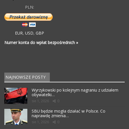
PLN:
EUR
,
USD
,
GBP
Numer konta do wpłat bezpośrednich »
NAJNOWSZE POSTY
Wyrzykowski po kolejnym nagraniu z udziałem
obywatelki…
sie 1, 2026
0
SBU będzie mogła działać w Polsce. Co
naprawdę zmienia…
sie 1, 2026
0