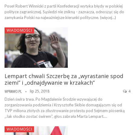
Poseł Robert Winnicki z partii Konfederacji wytyka błędy w polskiej
polityce zagranicznej. Sąsiedzi nie znikną - zaznacza, odnosząc się do
zamykania Polski na najważniejsze kierunki polityczne. (więcej…)
WIADOMOŚCI
Lempart chwali Szczerbę za „wyrastanie spod
ziemi” i „odnajdywanie w krzakach”
lip 25, 2018
4
WPRAWO.PL
Dzień świra trwa. Po Magdalenie Środzie wzywającej do
zorganizowania podziemia i Krzysztofie Skibie domagającym się od
TVP miliona złotych za zilustrowanie protestu pod Sejmem piosenką
„Jak słodko zostać świrem”, głos zabrała Marta Lempart.…
WIADOMOŚCI