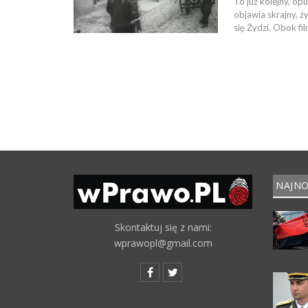
To już kolejny, op
objawia skrajny, ż
się Żydzi. Obok fi
NAJNO
Skontaktuj się z nami:
wprawopl@gmail.com