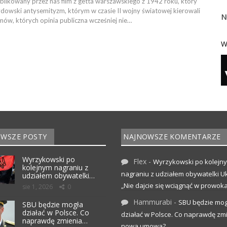
ublikowany przez nas film z getta warszawskiego z 1942 roku, który
ydowski antysemityzm, którym w czasie II wojny światowej kierowali
N
lmów, których opinia publiczna wcześniej nie…
W
WSZE POSTY
NAJNOWSZE KOMENTARZE
Wyrzykowski po
Flex
-
Wyrzykowski po kolejn
kolejnym nagraniu z
nagraniu z udziałem obywatelki Uk
udziałem obywatelki…
„Nie dajcie się wciągnąć w prowoka
sie 1, 2026
0
Hammurabi
-
SBU będzie mog
SBU będzie mogła
działać w Polsce. Co
działać w Polsce. Co naprawdę zm
naprawdę zmienia…
nowa umowa?