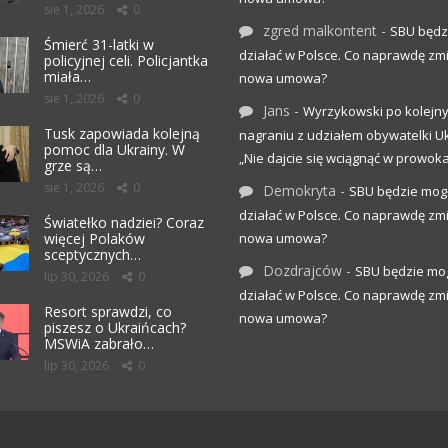
sie 1, 2026
0
zgred malkontent
-
SBU będz
Śmierć 31-latki w
działać w Polsce. Co naprawdę zm
policyjnej celi. Policjantka
miała…
nowa umowa?
sie 1, 2026
0
Jans
-
Wyrzykowski po kolejn
Tusk zapowiada kolejną
nagraniu z udziałem obywatelki Uk
pomoc dla Ukrainy. W
„Nie dajcie się wciągnąć w prowoka
grze są…
sie 1, 2026
0
Demokryta
-
SBU będzie mog
działać w Polsce. Co naprawdę zm
Światełko nadziei? Coraz
więcej Polaków
nowa umowa?
sceptycznych…
Dozdrajców
-
SBU będzie mo
lip 30, 2026
0
działać w Polsce. Co naprawdę zm
Resort sprawdzi, co
nowa umowa?
piszesz o Ukraińcach?
MSWiA zabrało…
lip 30, 2026
0