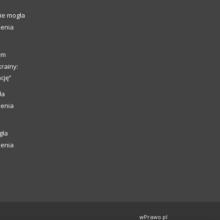
ie mogła
ienia
ym
rainy:
cję”
ła
ienia
gła
ienia
wPrawo.pl