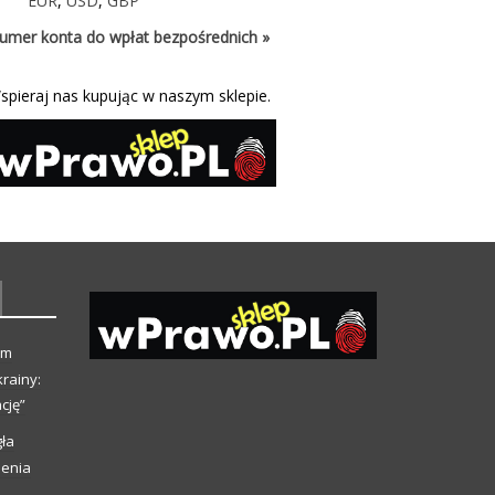
EUR
,
USD
,
GBP
umer konta do wpłat bezpośrednich »
spieraj nas kupując w naszym sklepie.
ym
rainy:
cję”
ła
ienia