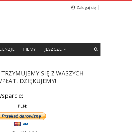
cję”
Zaloguj się
CENZJE
FILMY
JESZCZE
UTRZYMUJEMY SIĘ Z WASZYCH
PŁAT. DZIĘKUJEMY!
sparcie:
PLN: