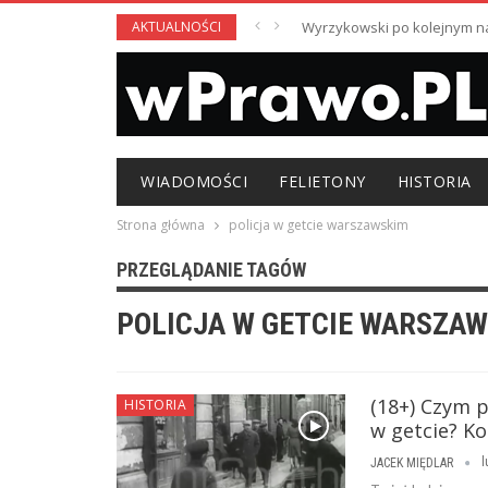
AKTUALNOŚCI
Wyrzykowski po kolejnym nag
WIADOMOŚCI
FELIETONY
HISTORIA
Strona główna
policja w getcie warszawskim
PRZEGLĄDANIE TAGÓW
POLICJA W GETCIE WARSZA
(18+) Czym p
HISTORIA
w getcie? Ko
l
JACEK MIĘDLAR