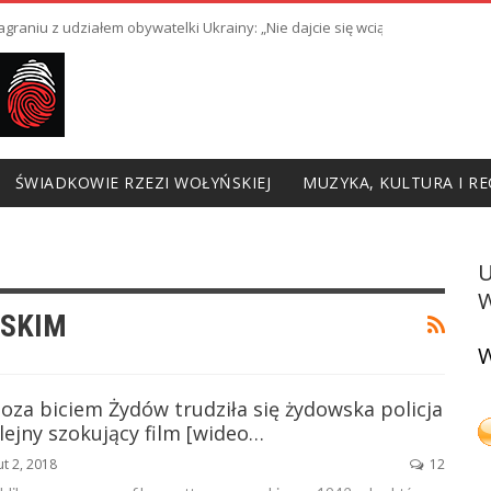
raniu z udziałem obywatelki Ukrainy: „Nie dajcie się wciągnąć w prowoka
ŚWIADKOWIE RZEZI WOŁYŃSKIEJ
MUZYKA, KULTURA I RE
W
WSKIM
W
oza biciem Żydów trudziła się żydowska policja
lejny szokujący film [wideo…
ut 2, 2018
12