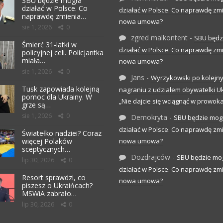
SBU będzie mogła
działać w Polsce. Co
działać w Polsce. Co naprawdę zm
naprawdę zmienia…
nowa umowa?
sie 1, 2026
0
zgred malkontent
-
SBU będz
Śmierć 31-latki w
działać w Polsce. Co naprawdę zm
policyjnej celi. Policjantka
miała…
nowa umowa?
sie 1, 2026
0
Jans
-
Wyrzykowski po kolejn
Tusk zapowiada kolejną
nagraniu z udziałem obywatelki Uk
pomoc dla Ukrainy. W
„Nie dajcie się wciągnąć w prowoka
grze są…
sie 1, 2026
0
Demokryta
-
SBU będzie mog
działać w Polsce. Co naprawdę zm
Światełko nadziei? Coraz
więcej Polaków
nowa umowa?
sceptycznych…
Dozdrajców
-
SBU będzie mo
lip 30, 2026
0
działać w Polsce. Co naprawdę zm
Resort sprawdzi, co
nowa umowa?
piszesz o Ukraińcach?
MSWiA zabrało…
lip 30, 2026
0