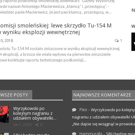
ji raportu podkomisji smoleńskiej dziennikarz "Gazety Wyborczej"
ski nazwał Antoniego Macierewicza „kłamcą” i „przestępcą”. -
N
iedzieć panie Macierewicz, że jest pan kłamcą , przestępcą, w…
omisji smoleńskiej: lewe skrzydło Tu-154 M
W
w wyniku eksplozji wewnętrznej
10, 2018
1
olotu Tu-154 M zostało zniszczone w wyniku eksplozji wewnętrznej,
deł eksplozji, a brzoza nie miała wpływu na pierwotne zniszczenie
czowe konkluzje raportu technicznego podkomisji…
WSZE POSTY
NAJNOWSZE KOMENTARZE
Wyrzykowski po
Flex
-
Wyrzykowski po kolejn
kolejnym nagraniu z
nagraniu z udziałem obywatelki Uk
udziałem obywatelki…
„Nie dajcie się wciągnąć w prowoka
sie 1, 2026
0
Hammurabi
-
SBU będzie mog