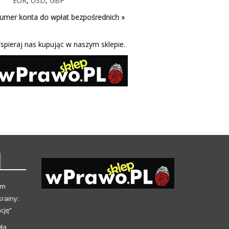
EUR
,
USD
,
GBP
umer konta do wpłat bezpośrednich »
spieraj nas kupując w naszym sklepie.
ym
rainy:
cję”
ła