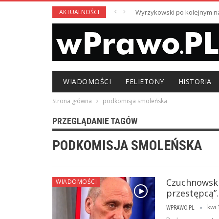
AKTUALNOŚCI
Wyrzykowski po kolejnym nag
WIADOMOŚCI
FELIETONY
HISTORIA
Strona główna
podkomisja smoleńska
PRZEGLĄDANIE TAGÓW
PODKOMISJA SMOLEŃSKA
Czuchnowski 
WIADOMOŚCI
przestępcą”
kwi 
WPRAWO.PL