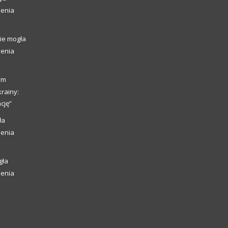
ienia
ie mogła
ienia
ym
rainy:
cję”
ła
ienia
gła
ienia