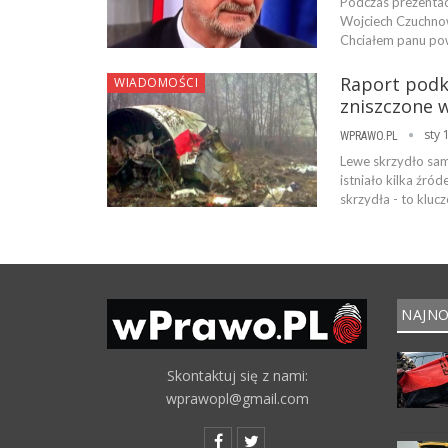
Podczas prezentac
Wojciech Czuchnow
Chciałem panu pow
Raport podk
WIADOMOŚCI
zniszczone 
sty 
WPRAWO.PL
Lewe skrzydło sam
istniało kilka źró
skrzydła - to klu
NAJNO
Skontaktuj się z nami:
wprawopl@gmail.com