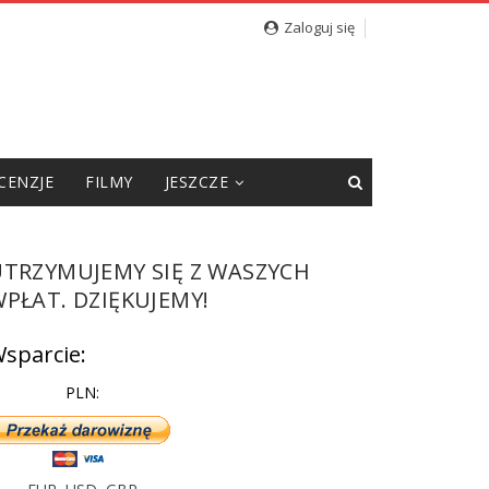
cję”
Zaloguj się
CENZJE
FILMY
JESZCZE
UTRZYMUJEMY SIĘ Z WASZYCH
PŁAT. DZIĘKUJEMY!
sparcie:
PLN: