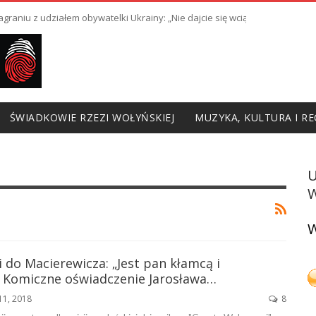
raniu z udziałem obywatelki Ukrainy: „Nie dajcie się wciągnąć w prowoka
ŚWIADKOWIE RZEZI WOŁYŃSKIEJ
MUZYKA, KULTURA I RE
W
W
do Macierewicza: „Jest pan kłamcą i
. Komiczne oświadczenie Jarosława…
11, 2018
8