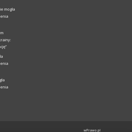
ie mogła
ienia
ym
rainy:
cję”
ła
ienia
gła
ienia
wPrawo.pl