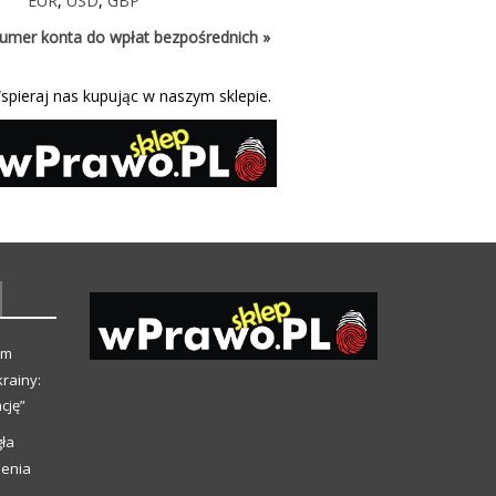
EUR
,
USD
,
GBP
umer konta do wpłat bezpośrednich »
spieraj nas kupując w naszym sklepie.
ym
rainy:
cję”
ła
ienia