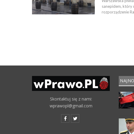
Warszawska piwiar
sanepidem, który 
rozporządzenie Rad
NAJNO
Skontaktuj się z nami:
wprawopl@gmail.com