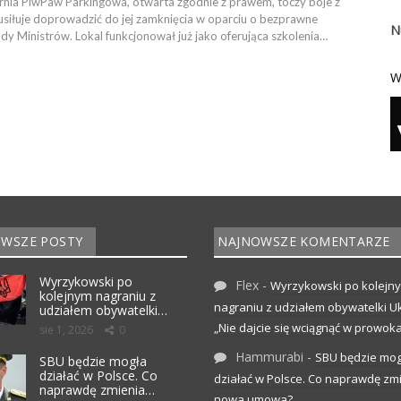
nia PiwPaw Parkingowa, otwarta zgodnie z prawem, toczy boje z
usiłuje doprowadzić do jej zamknięcia w oparciu o bezprawne
N
y Ministrów. Lokal funkcjonował już jako oferująca szkolenia…
W
WSZE POSTY
NAJNOWSZE KOMENTARZE
Wyrzykowski po
Flex
-
Wyrzykowski po kolejn
kolejnym nagraniu z
nagraniu z udziałem obywatelki Uk
udziałem obywatelki…
„Nie dajcie się wciągnąć w prowoka
sie 1, 2026
0
Hammurabi
-
SBU będzie mog
SBU będzie mogła
działać w Polsce. Co
działać w Polsce. Co naprawdę zm
naprawdę zmienia…
nowa umowa?