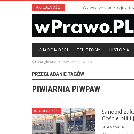
AKTUALNOŚCI
Wyrzykowski po kolejnym nag
WIADOMOŚCI
FELIETONY
HISTORIA
Strona główna
piwiarnia piwpaw
PRZEGLĄDANIE TAGÓW
PIWIARNIA PIWPAW
Sanepid zak
WIADOMOŚCI
Goście pili 
KATARZYNA TRETER-SIERPI