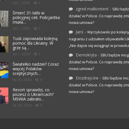
sie 1, 2026
0
zgred malkontent
-
SBU będz
Śmierć 31-latki w
działać w Polsce. Co naprawdę zm
policyjnej celi. Policjantka
miała…
nowa umowa?
sie 1, 2026
0
Jans
-
Wyrzykowski po kolejn
Tusk zapowiada kolejną
nagraniu z udziałem obywatelki Uk
pomoc dla Ukrainy. W
„Nie dajcie się wciągnąć w prowoka
grze są…
sie 1, 2026
0
Demokryta
-
SBU będzie mog
działać w Polsce. Co naprawdę zm
Światełko nadziei? Coraz
więcej Polaków
nowa umowa?
sceptycznych…
Dozdrajców
-
SBU będzie mo
lip 30, 2026
0
działać w Polsce. Co naprawdę zm
Resort sprawdzi, co
nowa umowa?
piszesz o Ukraińcach?
MSWiA zabrało…
lip 30, 2026
0