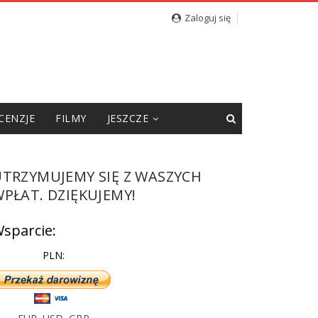
cję”
Zaloguj się
CENZJE
FILMY
JESZCZE
UTRZYMUJEMY SIĘ Z WASZYCH
PŁAT. DZIĘKUJEMY!
sparcie:
PLN: