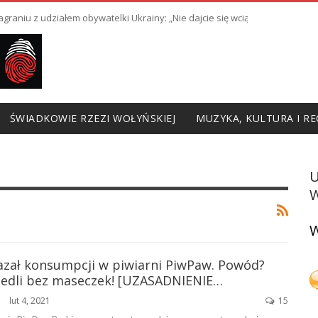
raniu z udziałem obywatelki Ukrainy: „Nie dajcie się wciągnąć w prowoka
ŚWIADKOWIE RZEZI WOŁYŃSKIEJ
MUZYKA, KULTURA I RE
W
W
azał konsumpcji w piwiarni PiwPaw. Powód?
i jedli bez maseczek! [UZASADNIENIE…
lut 4, 2021
15
ŃSKA