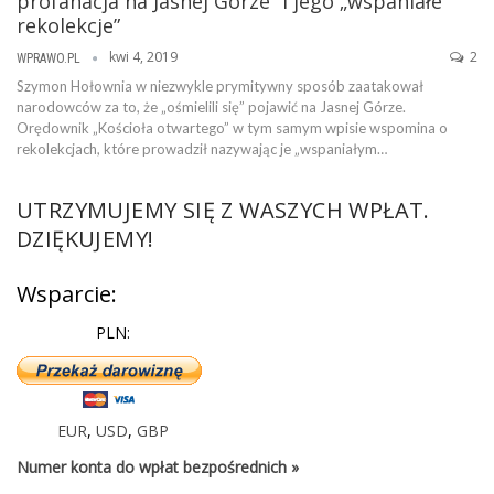
profanacja na Jasnej Górze” i jego „wspaniałe
rekolekcje”
kwi 4, 2019
2
WPRAWO.PL
Szymon Hołownia w niezwykle prymitywny sposób zaatakował
narodowców za to, że „ośmielili się” pojawić na Jasnej Górze.
Orędownik „Kościoła otwartego” w tym samym wpisie wspomina o
rekolekcjach, które prowadził nazywając je „wspaniałym…
UTRZYMUJEMY SIĘ Z WASZYCH WPŁAT.
DZIĘKUJEMY!
Wsparcie:
PLN:
EUR
,
USD
,
GBP
Numer konta do wpłat bezpośrednich »