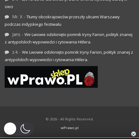
sieci
Mr. X
-
Tłumy obcokrajowców przeszły ulicami Warszawy
podczas indyjskiego festiwalu
Jans
-
We Lwowie odsłonięto pomnik Iryny Farion, polityk znanej
z antypolskich wypowiedzi i cytowania Hitlera.
z-k
-
We Lwowie odsłonięto pomnik Iryny Farion, polityk znanej z
antypolskich wypowiedzi i cytowania Hitlera.
© 2026 - All Rights Reserved.
wPrawo.pl
×