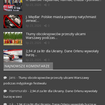
lip 23, 2026
0
J. Międlar: Polskie miasta powinny natychmiast
zerwać…
lip 23, 2026
0
Tłumy obcokrajowców przeszły ulicami
Warszawy podczas…
lip 23, 2026
0
2,94 zł za litr dla Ukrainy. Dane Orlenu wywołały
burzę…
lip 23, 2026
0
NAJNOWSZE KOMENTARZE
Jans
-
Tłumy obcokrajowców przeszły ulicami Warszawy
podczas indyjskiego festiwalu
Hammurabi
-
2,94 zł za litr dla Ukrainy. Dane Orlenu wywołały
burzę w sieci
z-k
-
2,94 zł za litr dla Ukrainy. Dane Orlenu wywołały burzę w