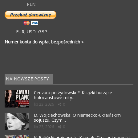
PLN:
EUR
,
USD
,
GBP
Numer konta do wpłat bezpośrednich »
NAJNOWSZE POSTY
Cenzura po żydowsku?! Książki burzące
holocaustowe mity…
lip 23, 2026
0
D. Wojciechowska: O niemiecko-ukraińskim
sojuszu. Czym…
lip 23, 2026
0
K. Baliński: Hajdamak, Kałmuk, Chazar i pomniki…