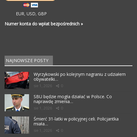
EUR
,
USD
,
GBP
Numer konta do wpłat bezpośrednich »
NAJNOWSZE POSTY
Wyrzykowski po kolejnym nagraniu z udziałem
obywatelki…
sie 1, 2026
0
SBU będzie mogła działać w Polsce. Co
naprawdę zmienia…
sie 1, 2026
0
Śmierć 31-latki w policyjnej celi. Policjantka
miała…
sie 1, 2026
0