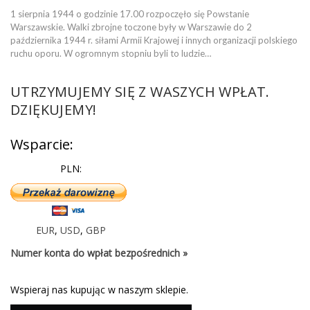
1 sierpnia 1944 o godzinie 17.00 rozpoczęło się Powstanie
Warszawskie. Walki zbrojne toczone były w Warszawie do 2
października 1944 r. siłami Armii Krajowej i innych organizacji polskiego
ruchu oporu. W ogromnym stopniu byli to ludzie…
UTRZYMUJEMY SIĘ Z WASZYCH WPŁAT.
DZIĘKUJEMY!
Wsparcie:
PLN:
EUR
,
USD
,
GBP
Numer konta do wpłat bezpośrednich »
Wspieraj nas kupując w naszym sklepie.