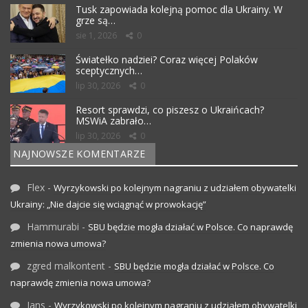
Tusk zapowiada kolejną pomoc dla Ukrainy. W
grze są…
sie 1, 2026
0
Światełko nadziei? Coraz więcej Polaków
sceptycznych…
lip 30, 2026
0
Resort sprawdzi, co piszesz o Ukraińcach?
MSWiA zabrało…
lip 30, 2026
0
NAJNOWSZE KOMENTARZE
Flex
-
Wyrzykowski po kolejnym nagraniu z udziałem obywatelki
Ukrainy: „Nie dajcie się wciągnąć w prowokację”
Hammurabi
-
SBU będzie mogła działać w Polsce. Co naprawdę
zmienia nowa umowa?
zgred malkontent
-
SBU będzie mogła działać w Polsce. Co
naprawdę zmienia nowa umowa?
Jans
-
Wyrzykowski po kolejnym nagraniu z udziałem obywatelki