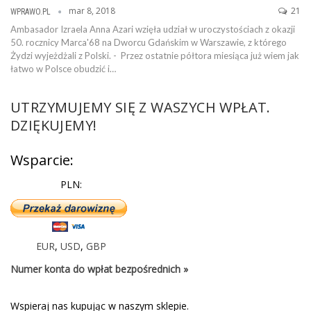
mar 8, 2018
21
WPRAWO.PL
Ambasador Izraela Anna Azari wzięła udział w uroczystościach z okazji
50. rocznicy Marca'68 na Dworcu Gdańskim w Warszawie, z którego
Żydzi wyjeżdżali z Polski. - Przez ostatnie półtora miesiąca już wiem jak
łatwo w Polsce obudzić i…
UTRZYMUJEMY SIĘ Z WASZYCH WPŁAT.
DZIĘKUJEMY!
Wsparcie:
PLN:
EUR
,
USD
,
GBP
Numer konta do wpłat bezpośrednich »
Wspieraj nas kupując w naszym sklepie.