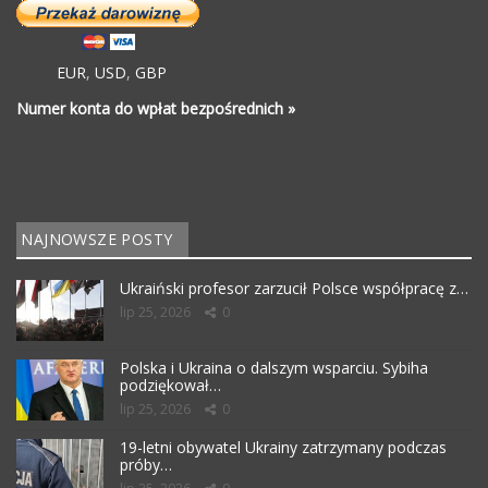
EUR
,
USD
,
GBP
Numer konta do wpłat bezpośrednich »
NAJNOWSZE POSTY
Ukraiński profesor zarzucił Polsce współpracę z…
lip 25, 2026
0
Polska i Ukraina o dalszym wsparciu. Sybiha
podziękował…
lip 25, 2026
0
19-letni obywatel Ukrainy zatrzymany podczas
próby…