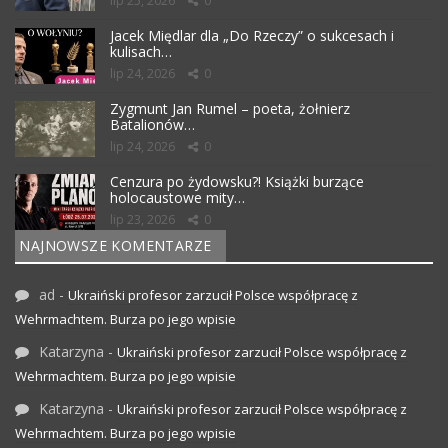
lip 25, 2026
0
Jacek Międlar dla „Do Rzeczy” o sukcesach i
kulisach…
lip 24, 2026
0
Zygmunt Jan Rumel – poeta, żołnierz
Batalionów…
lip 24, 2026
0
Cenzura po żydowsku?! Książki burzące
holocaustowe mity…
lip 23, 2026
0
NAJNOWSZE KOMENTARZE
ad
-
Ukraiński profesor zarzucił Polsce współpracę z
Wehrmachtem. Burza po jego wpisie
Katarzyna
-
Ukraiński profesor zarzucił Polsce współpracę z
Wehrmachtem. Burza po jego wpisie
Katarzyna
-
Ukraiński profesor zarzucił Polsce współpracę z
Wehrmachtem. Burza po jego wpisie