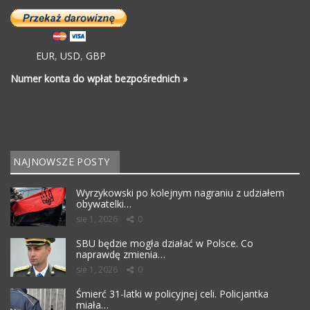
EUR
,
USD
,
GBP
Numer konta do wpłat bezpośrednich »
NAJNOWSZE POSTY
Wyrzykowski po kolejnym nagraniu z udziałem
obywatelki…
sie 1, 2026
0
SBU będzie mogła działać w Polsce. Co
naprawdę zmienia…
sie 1, 2026
0
Śmierć 31-latki w policyjnej celi. Policjantka
miała…