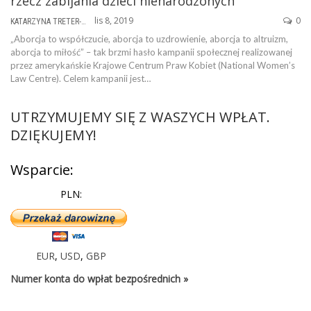
rzecz zabijania dzieci nienarodzonych
lis 8, 2019
0
KATARZYNA TRETER-SIERPIŃSKA
„Aborcja to współczucie, aborcja to uzdrowienie, aborcja to altruizm,
aborcja to miłość” – tak brzmi hasło kampanii społecznej realizowanej
przez amerykańskie Krajowe Centrum Praw Kobiet (National Women’s
Law Centre). Celem kampanii jest…
UTRZYMUJEMY SIĘ Z WASZYCH WPŁAT.
DZIĘKUJEMY!
Wsparcie:
PLN:
EUR
,
USD
,
GBP
Numer konta do wpłat bezpośrednich »