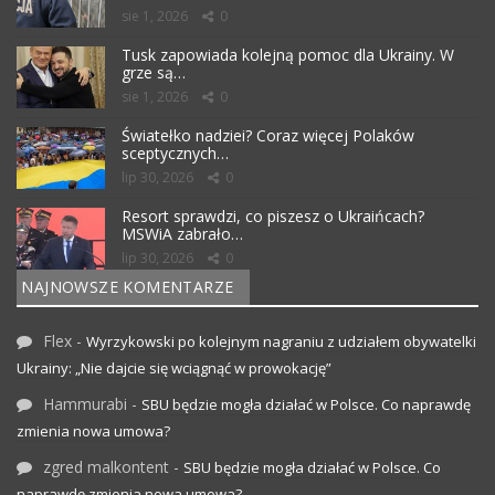
sie 1, 2026
0
Tusk zapowiada kolejną pomoc dla Ukrainy. W
grze są…
sie 1, 2026
0
Światełko nadziei? Coraz więcej Polaków
sceptycznych…
lip 30, 2026
0
Resort sprawdzi, co piszesz o Ukraińcach?
MSWiA zabrało…
lip 30, 2026
0
NAJNOWSZE KOMENTARZE
Flex
-
Wyrzykowski po kolejnym nagraniu z udziałem obywatelki
Ukrainy: „Nie dajcie się wciągnąć w prowokację”
Hammurabi
-
SBU będzie mogła działać w Polsce. Co naprawdę
zmienia nowa umowa?
zgred malkontent
-
SBU będzie mogła działać w Polsce. Co
naprawdę zmienia nowa umowa?