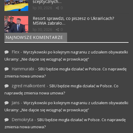
sceptycznych…
lip 30, 2026
0
Resort sprawdzi, co piszesz o Ukraińcach?
MSWiA zabrało…
lip 30, 2026
0
NAJNOWSZE KOMENTARZE
Flex
-
Wyrzykowski po kolejnym nagraniu z udziałem obywatelki
Ukrainy: „Nie dajcie się wciągnąć w prowokację”
Hammurabi
-
SBU będzie mogła działać w Polsce. Co naprawdę
zmienia nowa umowa?
zgred malkontent
-
SBU będzie mogła działać w Polsce. Co
naprawdę zmienia nowa umowa?
Jans
-
Wyrzykowski po kolejnym nagraniu z udziałem obywatelki
Ukrainy: „Nie dajcie się wciągnąć w prowokację”
Demokryta
-
SBU będzie mogła działać w Polsce. Co naprawdę
zmienia nowa umowa?