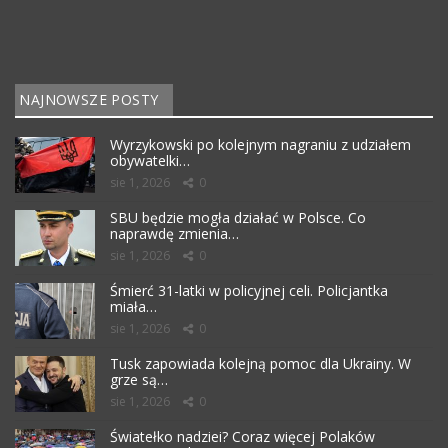
NAJNOWSZE POSTY
Wyrzykowski po kolejnym nagraniu z udziałem
obywatelki…
sie 1, 2026
0
SBU będzie mogła działać w Polsce. Co
naprawdę zmienia…
sie 1, 2026
0
Śmierć 31-latki w policyjnej celi. Policjantka
miała…
sie 1, 2026
0
Tusk zapowiada kolejną pomoc dla Ukrainy. W
grze są…
sie 1, 2026
0
Światełko nadziei? Coraz więcej Polaków