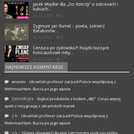
Jacek Międlar dla „Do Rzeczy” o sukcesach i
kulisach…
lip 24, 2026
0
Zygmunt Jan Rumel – poeta, żołnierz
Batalionów…
lip 24, 2026
0
Cenzura po żydowsku?! Książki burzące
holocaustowe mity…
lip 23, 2026
0
NAJNOWSZE KOMENTARZE
-
anonim
Ukraiński profesor zarzucił Polsce współpracę z
Wehrmachtem. Burza po jego wpisie
Demokryta
-
Bojkot produktów z kodem „482”. Coraz więcej
apeli o rezygnację z ukraińskich marek
z-k
-
Ukraiński profesor zarzucił Polsce współpracę z
Wehrmachtem. Burza po jego wpisie
z-k
-
19-letni obywatel Ukrainy zatrzymany podczas próby