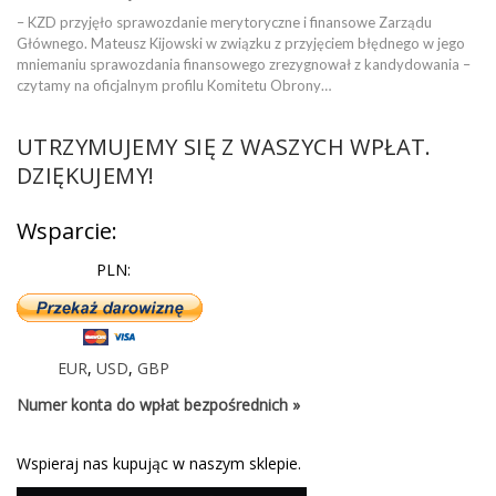
– KZD przyjęło sprawozdanie merytoryczne i finansowe Zarządu
Głównego. Mateusz Kijowski w związku z przyjęciem błędnego w jego
mniemaniu sprawozdania finansowego zrezygnował z kandydowania –
czytamy na oficjalnym profilu Komitetu Obrony…
UTRZYMUJEMY SIĘ Z WASZYCH WPŁAT.
DZIĘKUJEMY!
Wsparcie:
PLN:
EUR
,
USD
,
GBP
Numer konta do wpłat bezpośrednich »
Wspieraj nas kupując w naszym sklepie.