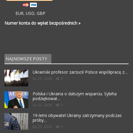
EUR
,
USD
,
GBP
Numer konta do wpłat bezpośrednich »
NAJNOWSZE POSTY
Ukraiński profesor zarzucił Polsce współpracę z…
lip 25, 2026
0
Polska i Ukraina o dalszym wsparciu. Sybiha
podziękował…
lip 25, 2026
0
19-letni obywatel Ukrainy zatrzymany podczas
próby…
lip 25, 2026
0