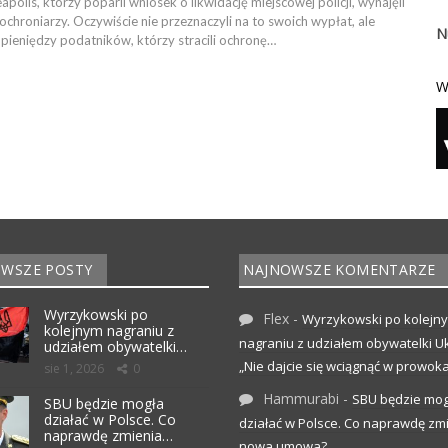
apolis, którzy poparli wniosek o likwidację miejscowej policji, wynajęli
chroniarzy. Oczywiście nie przeznaczyli na to swoich wypłat, ale
N
 pieniędzy podatników, którzy stracili ochronę…
W
WSZE POSTY
NAJNOWSZE KOMENTARZE
Wyrzykowski po
Flex
-
Wyrzykowski po kolejn
kolejnym nagraniu z
nagraniu z udziałem obywatelki Uk
udziałem obywatelki…
„Nie dajcie się wciągnąć w prowoka
sie 1, 2026
0
Hammurabi
-
SBU będzie mog
SBU będzie mogła
działać w Polsce. Co
działać w Polsce. Co naprawdę zm
naprawdę zmienia…
nowa umowa?