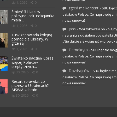
sie 1, 2026
0
zgred malkontent
-
SBU będz
Śmierć 31-latki w
działać w Polsce. Co naprawdę zm
policyjnej celi. Policjantka
miała…
nowa umowa?
sie 1, 2026
0
Jans
-
Wyrzykowski po kolejn
Tusk zapowiada kolejną
nagraniu z udziałem obywatelki Uk
pomoc dla Ukrainy. W
„Nie dajcie się wciągnąć w prowoka
grze są…
sie 1, 2026
0
Demokryta
-
SBU będzie mog
działać w Polsce. Co naprawdę zm
Światełko nadziei? Coraz
więcej Polaków
nowa umowa?
sceptycznych…
Dozdrajców
-
SBU będzie mo
lip 30, 2026
0
działać w Polsce. Co naprawdę zm
Resort sprawdzi, co
nowa umowa?
piszesz o Ukraińcach?
MSWiA zabrało…
lip 30, 2026
0