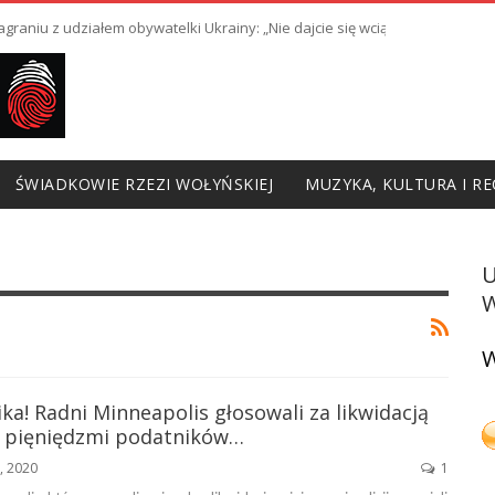
raniu z udziałem obywatelki Ukrainy: „Nie dajcie się wciągnąć w prowoka
ŚWIADKOWIE RZEZI WOŁYŃSKIEJ
MUZYKA, KULTURA I RE
W
W
ka! Radni Minneapolis głosowali za likwidacją
az pięniędzmi podatników…
1, 2020
1