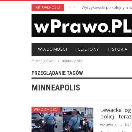
AKTUALNOŚCI
Wyrzykowski po kolejnym nag
WIADOMOŚCI
FELIETONY
HISTORIA
Strona główna
minneapolis
PRZEGLĄDANIE TAGÓW
MINNEAPOLIS
Lewacka logi
WIADOMOŚCI
policji, ter
lip 
WPRAWO.PL