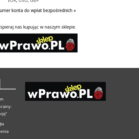
EUR
,
USD
,
GBP
umer konta do wpłat bezpośrednich »
spieraj nas kupując w naszym sklepie.
ym
rainy:
cję”
ła
ienia