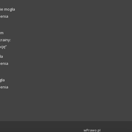
ie mogła
ienia
ym
rainy:
cję”
ła
ienia
gła
ienia
wPrawo.pl