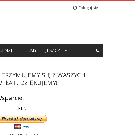
cję”
Zaloguj się
CENZJE
FILMY
JESZCZE
UTRZYMUJEMY SIĘ Z WASZYCH
PŁAT. DZIĘKUJEMY!
sparcie:
PLN: