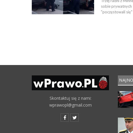
Trzej radni z Minne
sobie prywatnych o
"poczęstowali się"
NAJNO
Skontaktuj się z nami:
wprawopl@gmail.com