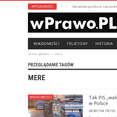
AKTUALNOŚCI
Ukraiński profesor zarzuci
WIADOMOŚCI
FELIETONY
HISTORIA
Strona główna
mere
PRZEGLĄDANIE TAGÓW
MERE
Tak PiS „wal
WIADOMOŚCI
w Polsce
KATARZYNA TRETER-SIERPI