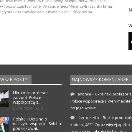
kontowa Mere otwiera w Polsce swoje sklepy. Pierwszy z nich ma
 lipcu w Częstochowie. Właściciel sieci Mere, czyli rosyjska firma
N
biegłym roku zapowiedziała otwarcie ośmiu sklepów na…
W
WSZE POSTY
NAJNOWSZE KOMENTARZE
Ukraiński profesor
-
anonim
Ukraiński profesor z
zarzucił Polsce
Polsce współpracę z Wehrmachte
współpracę z…
po jego wpisie
lip 25, 2026
0
Demokryta
-
Bojkot produktó
Polska i Ukraina o
dalszym wsparciu. Sybiha
kodem „482”. Coraz więcej apeli o
podziękował…
rezygnację z ukraińskich marek