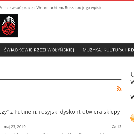
ł Polsce współpracę z Wehrmachtem. Burza po jego wpisie
ŚWIADKOWIE RZEZI WOŁYŃSKIEJ
MUZYKA, KULTURA I RE
W
W
czy” z Putinem: rosyjski dyskont otwiera sklepy
maj 23, 2019
13
ŃSKA