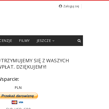
Zaloguj się
CENZJE
FILMY
JESZCZE
UTRZYMUJEMY SIĘ Z WASZYCH
PŁAT. DZIĘKUJEMY!
sparcie:
PLN: