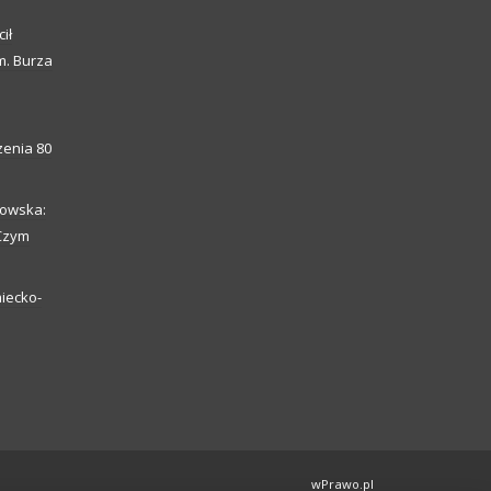
ił
m. Burza
enia 80
howska:
 Czym
iecko-
wPrawo.pl