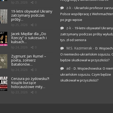
lip 25, 2026
0
z-k
-
Ukraiński profesor zarzuc
19-letni obywatel Ukrainy
Polsce współpracę z Wehrmachte
zatrzymany podczas
próby…
po jego wpisie
lip 25, 2026
0
z-k
-
19-letni obywatel Ukrainy
Jacek Międlar dla „Do
zatrzymany podczas próby wyłudz
Rzeczy” o sukcesach i
tys. zł od seniora
kulisach…
lip 24, 2026
0
M.S. Kazimierak
-
D. Wojciec
O niemiecko-ukraińskim sojuszu.
Zygmunt Jan Rumel –
poeta, żołnierz
będzie skutkował w przyszłości?
Batalionów…
ad
-
D. Wojciechowska: O niem
lip 24, 2026
0
ukraińskim sojuszu. Czym będzie
Cenzura po żydowsku?!
skutkował w przyszłości?
Książki burzące
holocaustowe mity…
lip 23, 2026
0