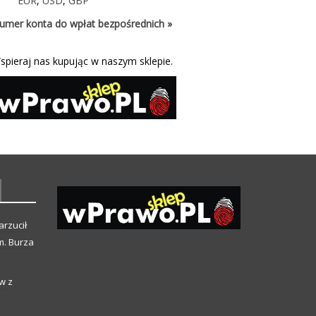
EUR
,
USD
,
GBP
umer konta do wpłat bezpośrednich »
spieraj nas kupując w naszym sklepie.
arzucił
m. Burza
w z