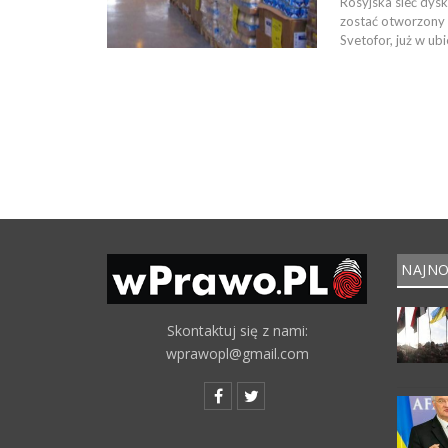
Rosyjska sieć dys
zostać otworzony w
Svetofor, już w u
NAJNO
Skontaktuj się z nami:
wprawopl@gmail.com