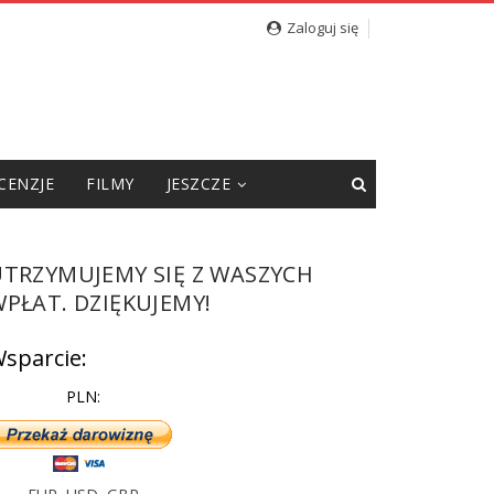
cję”
Zaloguj się
CENZJE
FILMY
JESZCZE
UTRZYMUJEMY SIĘ Z WASZYCH
PŁAT. DZIĘKUJEMY!
sparcie:
PLN: