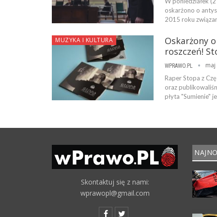
W poniedziałek (2
oskarżono o antyse
2015 roku związan
Oskarżony o
MUZYKA I KULTURA
roszczeń! S
maj 
WPRAWO.PL
Raper Stopa z Czę
oraz publikowaliśm
płyta "Sumienie" 
NAJNO
Skontaktuj się z nami:
wprawopl@gmail.com