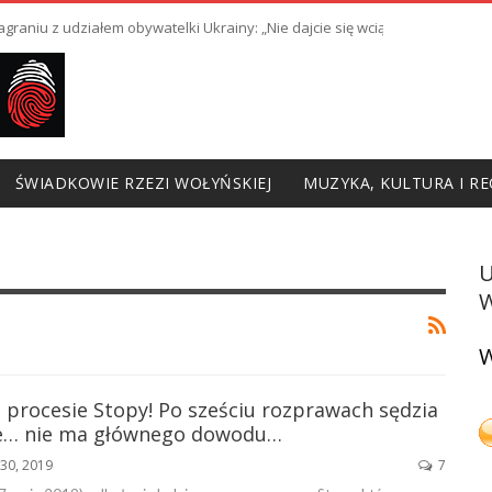
raniu z udziałem obywatelki Ukrainy: „Nie dajcie się wciągnąć w prowoka
ŚWIADKOWIE RZEZI WOŁYŃSKIEJ
MUZYKA, KULTURA I RE
W
W
 procesie Stopy! Po sześciu rozprawach sędzia
że… nie ma głównego dowodu…
30, 2019
7