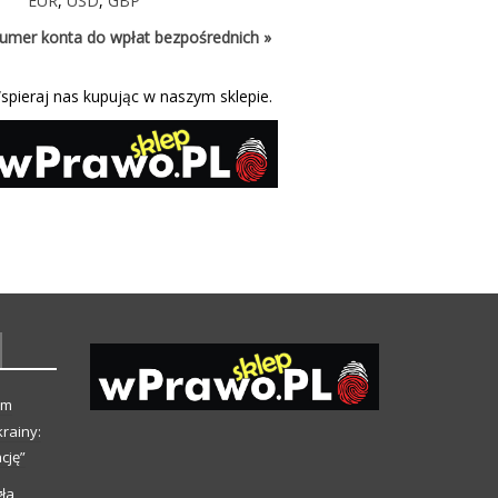
EUR
,
USD
,
GBP
umer konta do wpłat bezpośrednich »
spieraj nas kupując w naszym sklepie.
ym
rainy:
cję”
ła