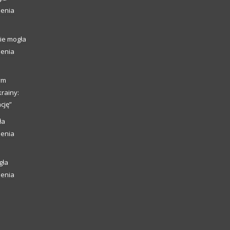
ienia
ie mogła
ienia
ym
rainy:
cję”
ła
ienia
gła
ienia