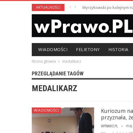
AKTUALNOŚCI
Wyrzykowski po kolejnym nag
WIADOMOŚCI
FELIETONY
HISTORIA
Strona główna
medalikarz
PRZEGLĄDANIE TAGÓW
MEDALIKARZ
Kuriozum na
WIADOMOŚCI
przyznała, 
maj 
WPRAWO.PL