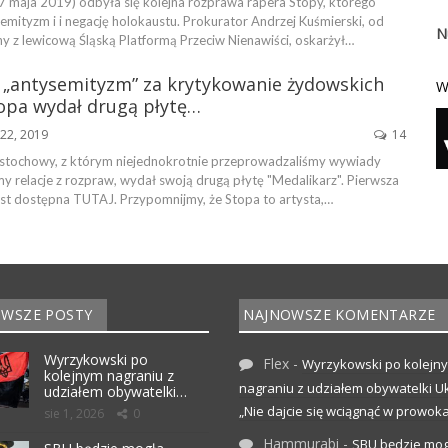
7 maja 2019) odbyła się kolejna rozprawa rapera Stopy, którego
mityzm i i negację holokaustu. Prokurator Andrzej Kuśmierski, od
N
y z lewicową Śląską Platformą Przeciw Nienawiści, oskarżył…
 „antysemityzm” za krytykowanie żydowskich
W
topa wydał drugą płytę…
22, 2019
14
stochowy, z którym niejednokrotnie przeprowadzaliśmy wywiady
y relacje z rozpraw, wydał swoją drugą płytę "Medalikarz". Pierwsza
jest dostępna TUTAJ. Przypomnijmy, że Stopa to artysta,…
WSZE POSTY
NAJNOWSZE KOMENTARZE
Wyrzykowski po
Flex
-
Wyrzykowski po kolejn
kolejnym nagraniu z
nagraniu z udziałem obywatelki Uk
udziałem obywatelki…
„Nie dajcie się wciągnąć w prowoka
sie 1, 2026
0
Hammurabi
-
SBU będzie mog