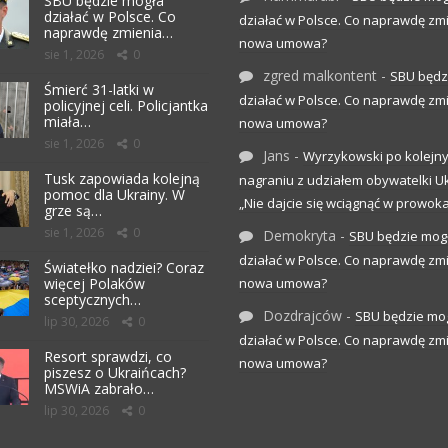
SBU będzie mogła
działać w Polsce. Co
działać w Polsce. Co naprawdę zm
naprawdę zmienia…
nowa umowa?
sie 1, 2026
0
zgred malkontent
-
SBU będz
Śmierć 31-latki w
działać w Polsce. Co naprawdę zm
policyjnej celi. Policjantka
miała…
nowa umowa?
sie 1, 2026
0
Jans
-
Wyrzykowski po kolejn
Tusk zapowiada kolejną
nagraniu z udziałem obywatelki Uk
pomoc dla Ukrainy. W
„Nie dajcie się wciągnąć w prowoka
grze są…
sie 1, 2026
0
Demokryta
-
SBU będzie mog
działać w Polsce. Co naprawdę zm
Światełko nadziei? Coraz
więcej Polaków
nowa umowa?
sceptycznych…
Dozdrajców
-
SBU będzie mo
lip 30, 2026
0
działać w Polsce. Co naprawdę zm
Resort sprawdzi, co
nowa umowa?
piszesz o Ukraińcach?
MSWiA zabrało…
lip 30, 2026
0