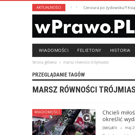
AKTUALNOŚCI
Cenzura po żydowsku?! Książ
WIADOMOŚCI
FELIETONY
HISTORIA
Strona główna
marsz równości trójmiasto
PRZEGLĄDANIE TAGÓW
MARSZ RÓWNOŚCI TRÓJMIA
Chcieli miło
WIADOMOŚCI
określić wy
maj 2
EMISJATV