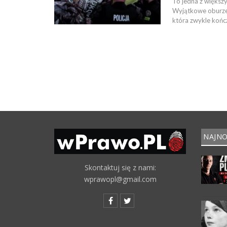
To jedna z większ
Wyjątkowe oburzen
która zwykle kończ
NAJNO
Skontaktuj się z nami:
wprawopl@gmail.com