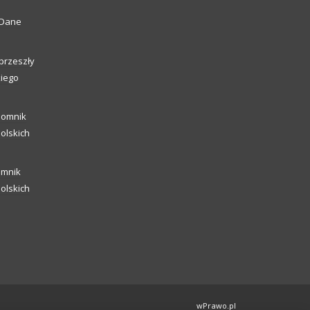
. Dane
przeszły
kiego
pomnik
polskich
omnik
polskich
wPrawo.pl