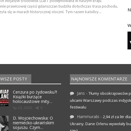
ych inicjatyw środowisk LGBT podejmowana w naszym kraju.
ie prawicowej części gdańszczan budziła dotychczas trasa pochodu,
N
yła się w murach historycznej stoczni. Tym razem katolicy…
W
WSZE POSTY
NAJNOWSZE KOMENTARZE
Cenzura po żydowsku?!
Jans
-
Tłumy obcokrajowców p
Książki burzące
ulicami Warszawy podczas indyjs
holocaustowe mity…
festiwalu
lip 23, 2026
0
Hammurabi
-
2,94 zł za litr dla
D. Wojciechowska: O
niemiecko-ukraińskim
Ukrainy. Dane Orlenu wywołały bu
sojuszu. Czym…
sieci