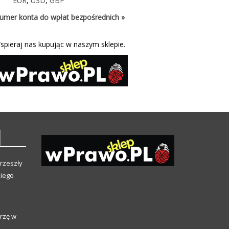
EUR
,
USD
,
GBP
umer konta do wpłat bezpośrednich »
spieraj nas kupując w naszym sklepie.
rzeszły
kiego
rzę w