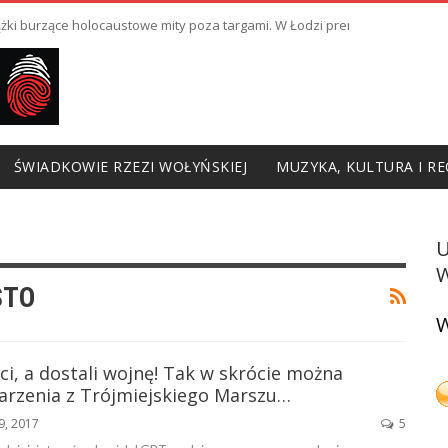
ki burzące holocaustowe mity poza targami. W Łodzi premiera III odcinka
ŚWIADKOWIE RZEZI WOŁYŃSKIEJ
MUZYKA, KULTURA I RE
W
STO
W
ści, a dostali wojnę! Tak w skrócie można
darzenia z Trójmiejskiego Marszu…
9, 2017
5