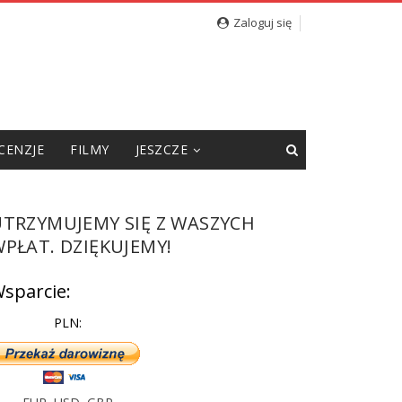
 „Sąsiadów” Jacka Międlara
Zaloguj się
CENZJE
FILMY
JESZCZE
UTRZYMUJEMY SIĘ Z WASZYCH
PŁAT. DZIĘKUJEMY!
sparcie:
PLN: