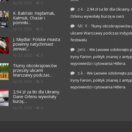
lip 23, 2026
0
z-k
-
2,94 zł za litr dla Ukrainy
K. Baliński: Hajdamak,
Orlenu wywołały burzę w sieci
Kałmuk, Chazar i
pomniki…
Mr. X
-
Tłumy obcokrajowców 
lip 23, 2026
0
ulicami Warszawy podczas indyjs
J. Międlar: Polskie miasta
festiwalu
powinny natychmiast
zerwać…
Jans
-
We Lwowie odsłonięto 
lip 23, 2026
0
Iryny Farion, polityk znanej z anty
wypowiedzi i cytowania Hitlera.
Tłumy obcokrajowców
przeszły ulicami
z-k
-
We Lwowie odsłonięto p
Warszawy podczas…
Iryny Farion, polityk znanej z anty
lip 23, 2026
0
wypowiedzi i cytowania Hitlera.
2,94 zł za litr dla Ukrainy.
Dane Orlenu wywołały
burzę…
lip 23, 2026
0