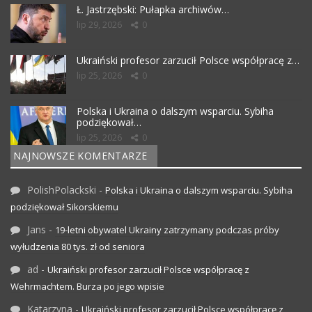
Ł. Jastrzębski: Pułapka archiwów…
lip 29, 2026
0
Ukraiński profesor zarzucił Polsce współpracę z…
lip 25, 2026
0
Polska i Ukraina o dalszym wsparciu. Sybiha
podziękował…
lip 25, 2026
0
NAJNOWSZE KOMENTARZE
PolishPolackski
-
Polska i Ukraina o dalszym wsparciu. Sybiha
podziękował Sikorskiemu
Jans
-
19-letni obywatel Ukrainy zatrzymany podczas próby
wyłudzenia 80 tys. zł od seniora
ad
-
Ukraiński profesor zarzucił Polsce współpracę z
Wehrmachtem. Burza po jego wpisie
Katarzyna
-
Ukraiński profesor zarzucił Polsce współpracę z