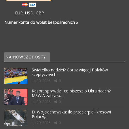
EUR
,
USD
,
GBP
Numer konta do wpłat bezpośrednich »
NAJNOWSZE POSTY
Światełko nadziei? Coraz więcej Polaków
sceptycznych…
lip 30, 2026
0
Resort sprawdzi, co piszesz o Ukraińcach?
MSWiA zabrało…
lip 30, 2026
0
D. Wojciechowska: Ile przecierpieli kresowi
Polacy,…
lip 29, 2026
0