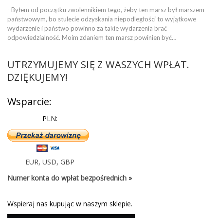
- Byłem od początku zwolennikiem tego, żeby ten marsz był marszem
państwowym, bo stulecie odzyskania niepodległości to wyjątkowe
wydarzenie i państwo powinno za takie wydarzenia brać
odpowiedzialność. Moim zdaniem ten marsz powinien być…
UTRZYMUJEMY SIĘ Z WASZYCH WPŁAT.
DZIĘKUJEMY!
Wsparcie:
PLN:
EUR
,
USD
,
GBP
Numer konta do wpłat bezpośrednich »
Wspieraj nas kupując w naszym sklepie.