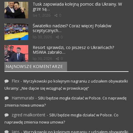
Tusk zapowiada kolejną pomoc dla Ukrainy. W
grze są…
sie 1, 2026
0
Światełko nadziei? Coraz więcej Polaków
sceptycznych…
lip 30, 2026
0
Resort sprawdzi, co piszesz o Ukraińcach?
MSWiA zabrało…
lip 30, 2026
0
NAJNOWSZE KOMENTARZE
Flex
-
Wyrzykowski po kolejnym nagraniu z udziałem obywatelki
Ukrainy: „Nie dajcie się wciągnąć w prowokację”
Hammurabi
-
SBU będzie mogła działać w Polsce. Co naprawdę
zmienia nowa umowa?
zgred malkontent
-
SBU będzie mogła działać w Polsce. Co
naprawdę zmienia nowa umowa?
Jans
-
Wyrzykowski po kolejnym nagraniu z udziałem obywatelki