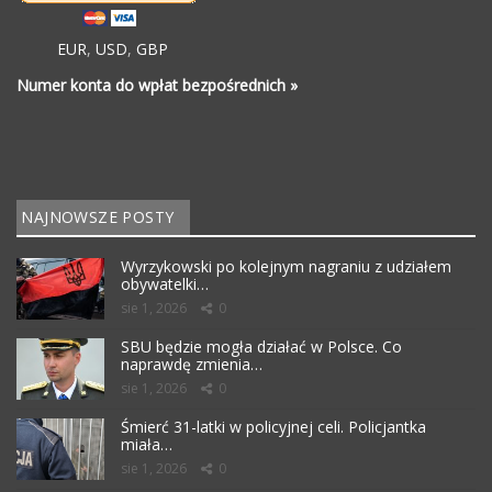
EUR
,
USD
,
GBP
Numer konta do wpłat bezpośrednich »
NAJNOWSZE POSTY
Wyrzykowski po kolejnym nagraniu z udziałem
obywatelki…
sie 1, 2026
0
SBU będzie mogła działać w Polsce. Co
naprawdę zmienia…
sie 1, 2026
0
Śmierć 31-latki w policyjnej celi. Policjantka
miała…
sie 1, 2026
0