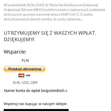
W poniedziałek (8.06.2020) dr Maria Van Kerkhove ze Światowej
Organizacji Zdrowia (WHO) poinformowała o najnowszych ustaleniach
dotyczących sposobu transmisji wirusa SASR-CoV-2. Z analizy
dotychczasowych danych wynika, że osoby zakażone…
UTRZYMUJEMY SIĘ Z WASZYCH WPŁAT.
DZIĘKUJEMY!
Wsparcie:
PLN:
EUR
,
USD
,
GBP
Numer konta do wpłat bezpośrednich »
Wspieraj nas kupując w naszym sklepie.