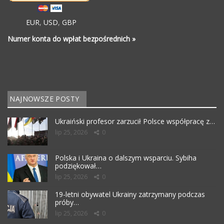
EUR
,
USD
,
GBP
Numer konta do wpłat bezpośrednich »
NAJNOWSZE POSTY
Ukraiński profesor zarzucił Polsce współpracę z…
lip 25, 2026
0
Polska i Ukraina o dalszym wsparciu. Sybiha
podziękował…
lip 25, 2026
0
19-letni obywatel Ukrainy zatrzymany podczas
próby…
lip 25, 2026
0