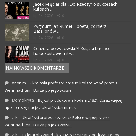
Jacek Międlar dla „Do Rzeczy” o sukcesach i
kulisach…
lip 24, 2026
0
Zygmunt Jan Rumel – poeta, żołnierz
Batalionów…
lip 24, 2026
0
Cenzura po żydowsku?! Książki burzące
holocaustowe mity…
lip 23, 2026
0
NAJNOWSZE KOMENTARZE
-
anonim
Ukraiński profesor zarzucił Polsce współpracę z
Wehrmachtem. Burza po jego wpisie
Demokryta
-
Bojkot produktów z kodem „482”. Coraz więcej
apeli o rezygnację z ukraińskich marek
z-k
-
Ukraiński profesor zarzucił Polsce współpracę z
Wehrmachtem. Burza po jego wpisie
z-k
-
19-letni obywatel Ukrainy zatrzymany podczas próby