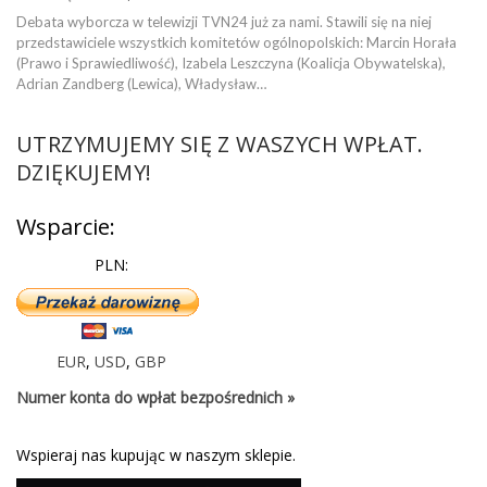
Debata wyborcza w telewizji TVN24 już za nami. Stawili się na niej
przedstawiciele wszystkich komitetów ogólnopolskich: Marcin Horała
(Prawo i Sprawiedliwość), Izabela Leszczyna (Koalicja Obywatelska),
Adrian Zandberg (Lewica), Władysław…
UTRZYMUJEMY SIĘ Z WASZYCH WPŁAT.
DZIĘKUJEMY!
Wsparcie:
PLN:
EUR
,
USD
,
GBP
Numer konta do wpłat bezpośrednich »
Wspieraj nas kupując w naszym sklepie.