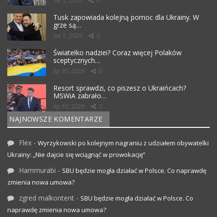
sie 1, 2026
0
Tusk zapowiada kolejną pomoc dla Ukrainy. W
grze są…
sie 1, 2026
0
Światełko nadziei? Coraz więcej Polaków
sceptycznych…
lip 30, 2026
0
Resort sprawdzi, co piszesz o Ukraińcach?
MSWiA zabrało…
lip 30, 2026
0
NAJNOWSZE KOMENTARZE
Flex
-
Wyrzykowski po kolejnym nagraniu z udziałem obywatelki
Ukrainy: „Nie dajcie się wciągnąć w prowokację”
Hammurabi
-
SBU będzie mogła działać w Polsce. Co naprawdę
zmienia nowa umowa?
zgred malkontent
-
SBU będzie mogła działać w Polsce. Co
naprawdę zmienia nowa umowa?