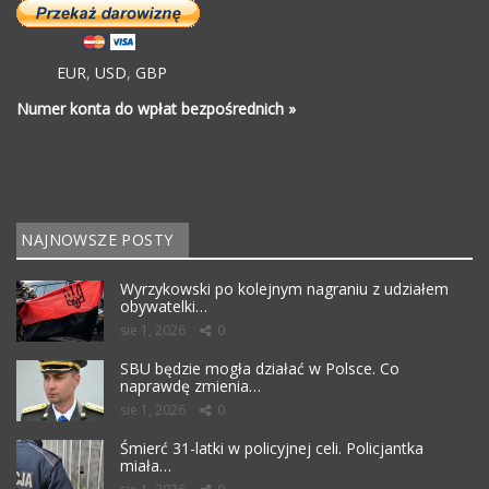
EUR
,
USD
,
GBP
Numer konta do wpłat bezpośrednich »
NAJNOWSZE POSTY
Wyrzykowski po kolejnym nagraniu z udziałem
obywatelki…
sie 1, 2026
0
SBU będzie mogła działać w Polsce. Co
naprawdę zmienia…
sie 1, 2026
0
Śmierć 31-latki w policyjnej celi. Policjantka
miała…