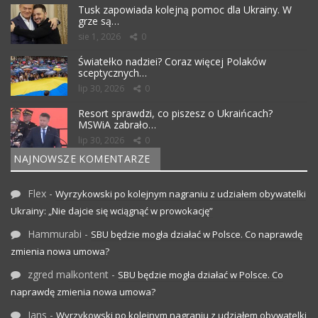
Tusk zapowiada kolejną pomoc dla Ukrainy. W
grze są…
sie 1, 2026
0
Światełko nadziei? Coraz więcej Polaków
sceptycznych…
lip 30, 2026
0
Resort sprawdzi, co piszesz o Ukraińcach?
MSWiA zabrało…
lip 30, 2026
0
NAJNOWSZE KOMENTARZE
Flex
-
Wyrzykowski po kolejnym nagraniu z udziałem obywatelki
Ukrainy: „Nie dajcie się wciągnąć w prowokację”
Hammurabi
-
SBU będzie mogła działać w Polsce. Co naprawdę
zmienia nowa umowa?
zgred malkontent
-
SBU będzie mogła działać w Polsce. Co
naprawdę zmienia nowa umowa?
Jans
-
Wyrzykowski po kolejnym nagraniu z udziałem obywatelki