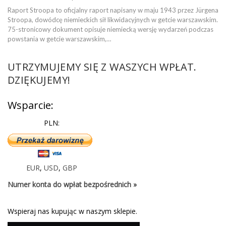
Raport Stroopa to oficjalny raport napisany w maju 1943 przez Jürgena
Stroopa, dowódcę niemieckich sił likwidacyjnych w getcie warszawskim.
75-stronicowy dokument opisuje niemiecką wersję wydarzeń podczas
powstania w getcie warszawskim,…
UTRZYMUJEMY SIĘ Z WASZYCH WPŁAT.
DZIĘKUJEMY!
Wsparcie:
PLN:
EUR
,
USD
,
GBP
Numer konta do wpłat bezpośrednich »
Wspieraj nas kupując w naszym sklepie.