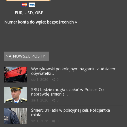
EUR
,
USD
,
GBP
Numer konta do wpłat bezpośrednich »
NAJNOWSZE POSTY
Wyrzykowski po kolejnym nagraniu z udziałem
obywatelki…
sie 1, 2026
0
SBU będzie mogła działać w Polsce. Co
naprawdę zmienia…
sie 1, 2026
0
Śmierć 31-latki w policyjnej celi. Policjantka
miała…
sie 1, 2026
0