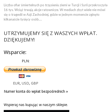
Liczba ofiar śmiertelnych po trzęsieniu ziemi w Turcji i Syrii przekroczyła
16 tys. Wciąż trwają akcje ratownicze. W mediach zbyt wiele nie mówi
się o tragedii w Azji Zachodniej, gdzie w jednym momencie zginęło
kilkanaście tysięcy osób.…
UTRZYMUJEMY SIĘ Z WASZYCH WPŁAT.
DZIĘKUJEMY!
Wsparcie:
PLN:
EUR
,
USD
,
GBP
Numer konta do wpłat bezpośrednich »
Wspieraj nas kupując w naszym sklepie.