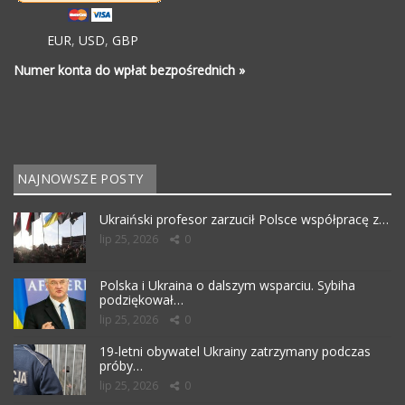
EUR
,
USD
,
GBP
Numer konta do wpłat bezpośrednich »
NAJNOWSZE POSTY
Ukraiński profesor zarzucił Polsce współpracę z…
lip 25, 2026
0
Polska i Ukraina o dalszym wsparciu. Sybiha
podziękował…
lip 25, 2026
0
19-letni obywatel Ukrainy zatrzymany podczas
próby…
lip 25, 2026
0