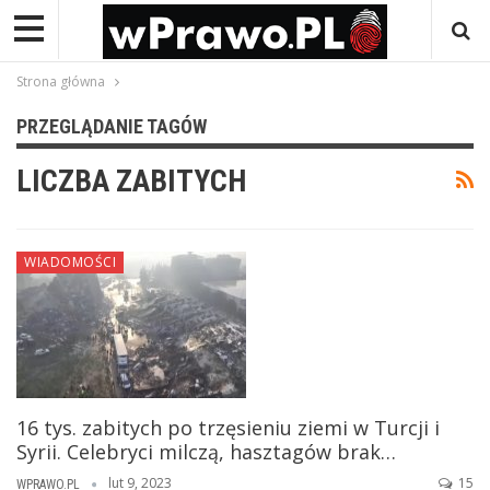
Strona główna
PRZEGLĄDANIE TAGÓW
LICZBA ZABITYCH
WIADOMOŚCI
16 tys. zabitych po trzęsieniu ziemi w Turcji i
Syrii. Celebryci milczą, hasztagów brak…
lut 9, 2023
15
WPRAWO.PL