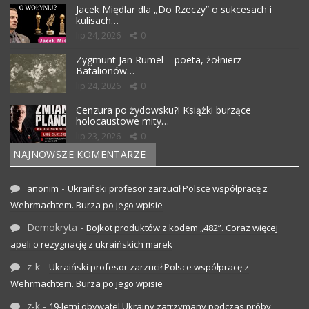
Jacek Międlar dla „Do Rzeczy” o sukcesach i
kulisach…
lip 24, 2026
0
Zygmunt Jan Rumel – poeta, żołnierz
Batalionów…
lip 24, 2026
0
Cenzura po żydowsku?! Książki burzące
holocaustowe mity…
lip 23, 2026
0
NAJNOWSZE KOMENTARZE
-
anonim
Ukraiński profesor zarzucił Polsce współpracę z
Wehrmachtem. Burza po jego wpisie
Demokryta
-
Bojkot produktów z kodem „482”. Coraz więcej
apeli o rezygnację z ukraińskich marek
z-k
-
Ukraiński profesor zarzucił Polsce współpracę z
Wehrmachtem. Burza po jego wpisie
z-k
-
19-letni obywatel Ukrainy zatrzymany podczas próby