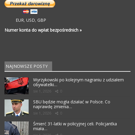
EUR
,
USD
,
GBP
Numer konta do wpłat bezpośrednich »
NAJNOWSZE POSTY
Wyrzykowski po kolejnym nagraniu z udziałem
obywatelki…
sie 1, 2026
0
SBU będzie mogła działać w Polsce. Co
naprawdę zmienia…
sie 1, 2026
0
Śmierć 31-latki w policyjnej celi. Policjantka
miała…