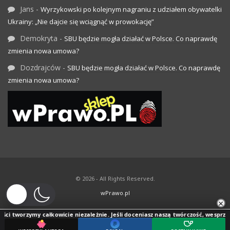
Jans
-
Wyrzykowski po kolejnym nagraniu z udziałem obywatelki
Ukrainy: „Nie dajcie się wciągnąć w prowokację”
Demokryta
-
SBU będzie mogła działać w Polsce. Co naprawdę
zmienia nowa umowa?
Dozdrajców
-
SBU będzie mogła działać w Polsce. Co naprawdę
zmienia nowa umowa?
© 2026 - All Rights Reserved.
wPrawo.pl
×
ci tworzymy całkowicie niezależnie. Jeśli doceniasz naszą twórczość, wesprzyj j