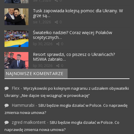
sie 1, 2026
0
Tusk zapowiada kolejną pomoc dla Ukrainy. W
grze są…
sie 1, 2026
0
Światełko nadziei? Coraz więcej Polaków
sceptycznych…
lip 30, 2026
0
Resort sprawdzi, co piszesz o Ukraińcach?
MSWiA zabrało…
lip 30, 2026
0
NAJNOWSZE KOMENTARZE
Flex
-
Wyrzykowski po kolejnym nagraniu z udziałem obywatelki
Ukrainy: „Nie dajcie się wciągnąć w prowokację”
Hammurabi
-
SBU będzie mogła działać w Polsce. Co naprawdę
zmienia nowa umowa?
zgred malkontent
-
SBU będzie mogła działać w Polsce. Co
naprawdę zmienia nowa umowa?