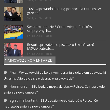
sie 1, 2026
0
Tusk zapowiada kolejną pomoc dla Ukrainy. W
grze są…
sie 1, 2026
0
Światełko nadziei? Coraz więcej Polaków
sceptycznych…
lip 30, 2026
0
Resort sprawdzi, co piszesz o Ukraińcach?
MSWiA zabrało…
lip 30, 2026
0
NAJNOWSZE KOMENTARZE
Flex
-
Wyrzykowski po kolejnym nagraniu z udziałem obywatelki
Ukrainy: „Nie dajcie się wciągnąć w prowokację”
Hammurabi
-
SBU będzie mogła działać w Polsce. Co naprawdę
zmienia nowa umowa?
zgred malkontent
-
SBU będzie mogła działać w Polsce. Co
naprawdę zmienia nowa umowa?