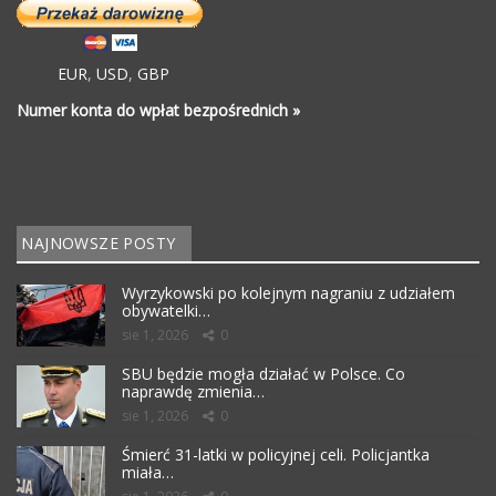
EUR
,
USD
,
GBP
Numer konta do wpłat bezpośrednich »
NAJNOWSZE POSTY
Wyrzykowski po kolejnym nagraniu z udziałem
obywatelki…
sie 1, 2026
0
SBU będzie mogła działać w Polsce. Co
naprawdę zmienia…
sie 1, 2026
0
Śmierć 31-latki w policyjnej celi. Policjantka
miała…