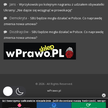
Jans
-
Wyrzykowski po kolejnym nagraniu z udziałem obywatelki
Ukrainy: „Nie dajcie się wciągnąć w prowokację”
Demokryta
-
SBU będzie mogła działać w Polsce. Co naprawdę
zmienia nowa umowa?
Dozdrajców
-
SBU będzie mogła działać w Polsce. Co naprawdę
zmienia nowa umowa?
© 2026 - All Rights Reserved.
wPrawo.pl
×
ści tworzymy całkowicie niezależnie. Jeśli doceniasz naszą twórczość, wesprzyj j