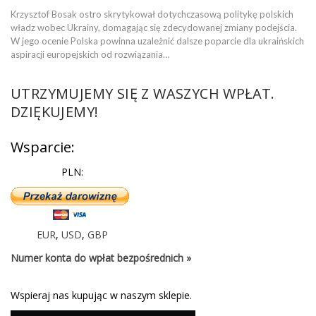
Krzysztof Bosak ostro skrytykował dotychczasową politykę polskich
władz wobec Ukrainy, domagając się zdecydowanej zmiany podejścia.
W jego ocenie Polska powinna uzależnić dalsze poparcie dla ukraińskich
aspiracji europejskich od rozwiązania…
UTRZYMUJEMY SIĘ Z WASZYCH WPŁAT.
DZIĘKUJEMY!
Wsparcie:
PLN:
EUR
,
USD
,
GBP
Numer konta do wpłat bezpośrednich »
Wspieraj nas kupując w naszym sklepie.