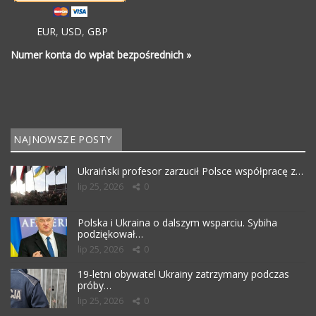
EUR
,
USD
,
GBP
Numer konta do wpłat bezpośrednich »
NAJNOWSZE POSTY
Ukraiński profesor zarzucił Polsce współpracę z…
lip 25, 2026
0
Polska i Ukraina o dalszym wsparciu. Sybiha
podziękował…
lip 25, 2026
0
19-letni obywatel Ukrainy zatrzymany podczas
próby…
lip 25, 2026
0