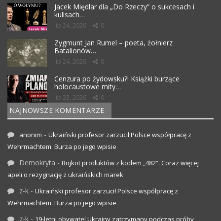
Jacek Międlar dla „Do Rzeczy” o sukcesach i
kulisach…
lip 24, 2026
0
Zygmunt Jan Rumel – poeta, żołnierz
Batalionów…
lip 24, 2026
0
Cenzura po żydowsku?! Książki burzące
holocaustowe mity…
lip 23, 2026
0
NAJNOWSZE KOMENTARZE
-
anonim
Ukraiński profesor zarzucił Polsce współpracę z
Wehrmachtem. Burza po jego wpisie
Demokryta
-
Bojkot produktów z kodem „482”. Coraz więcej
apeli o rezygnację z ukraińskich marek
z-k
-
Ukraiński profesor zarzucił Polsce współpracę z
Wehrmachtem. Burza po jego wpisie
z-k
-
19-letni obywatel Ukrainy zatrzymany podczas próby