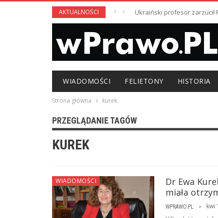
AKTUALNOŚCI
Ukraiński profesor zarzuci
WIADOMOŚCI
FELIETONY
HISTORIA
Strona główna
kurek
PRZEGLĄDANIE TAGÓW
KUREK
Dr Ewa Kure
WIADOMOŚCI
miała otrzy
kwi 
WPRAWO.PL