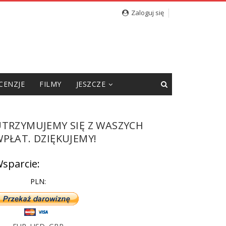
Zaloguj się
CENZJE
FILMY
JESZCZE
UTRZYMUJEMY SIĘ Z WASZYCH
PŁAT. DZIĘKUJEMY!
sparcie:
PLN: