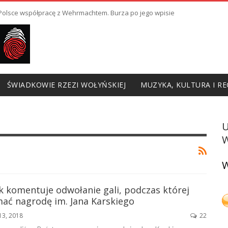
ł Polsce współpracę z Wehrmachtem. Burza po jego wpisie
ŚWIADKOWIE RZEZI WOŁYŃSKIEJ
MUZYKA, KULTURA I RE
W
W
k komentuje odwołanie gali, podczas której
mać nagrodę im. Jana Karskiego
13, 2018
22