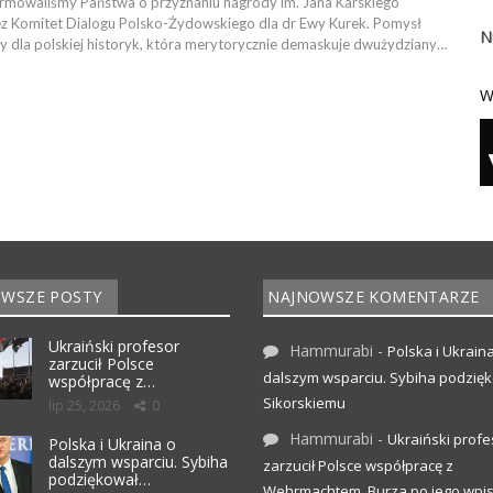
formowaliśmy Państwa o przyznaniu nagrody im. Jana Karskiego
z Komitet Dialogu Polsko-Żydowskiego dla dr Ewy Kurek. Pomysł
N
y dla polskiej historyk, która merytorycznie demaskuje dwużydziany…
W
WSZE POSTY
NAJNOWSZE KOMENTARZE
Ukraiński profesor
Hammurabi
-
Polska i Ukrain
zarzucił Polsce
dalszym wsparciu. Sybiha podzię
współpracę z…
Sikorskiemu
lip 25, 2026
0
Hammurabi
-
Ukraiński profe
Polska i Ukraina o
dalszym wsparciu. Sybiha
zarzucił Polsce współpracę z
podziękował…
Wehrmachtem. Burza po jego wpis