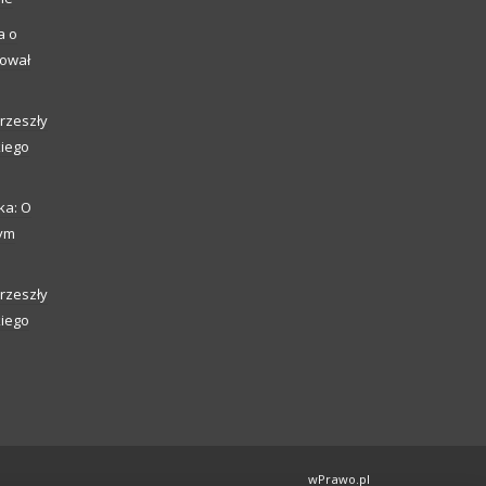
a o
kował
rzeszły
kiego
ka: O
zym
rzeszły
kiego
wPrawo.pl