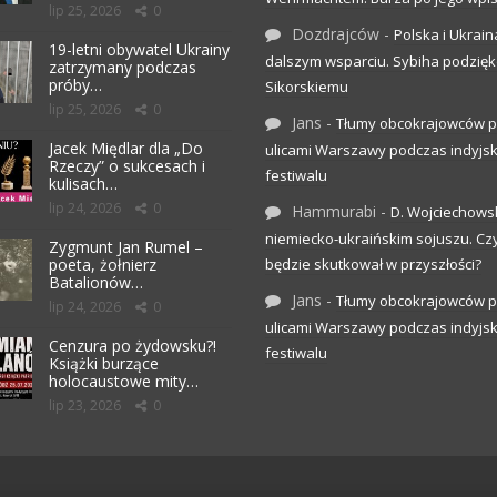
lip 25, 2026
0
Dozdrajców
-
Polska i Ukrain
19-letni obywatel Ukrainy
dalszym wsparciu. Sybiha podzię
zatrzymany podczas
próby…
Sikorskiemu
lip 25, 2026
0
Jans
-
Tłumy obcokrajowców p
Jacek Międlar dla „Do
ulicami Warszawy podczas indyjs
Rzeczy” o sukcesach i
festiwalu
kulisach…
lip 24, 2026
0
Hammurabi
-
D. Wojciechows
niemiecko-ukraińskim sojuszu. C
Zygmunt Jan Rumel –
poeta, żołnierz
będzie skutkował w przyszłości?
Batalionów…
Jans
-
Tłumy obcokrajowców p
lip 24, 2026
0
ulicami Warszawy podczas indyjs
Cenzura po żydowsku?!
festiwalu
Książki burzące
holocaustowe mity…
lip 23, 2026
0