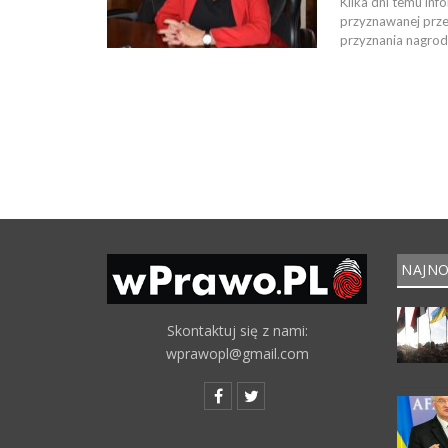
Kilka dni temu in
przyznawanej prze
przyznania nagrod
NAJNO
Skontaktuj się z nami:
wprawopl@gmail.com