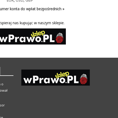
EUR
,
USD
,
GBP
umer konta do wpłat bezpośrednich »
spieraj nas kupując w naszym sklepie.
a o
kował
sor
ie