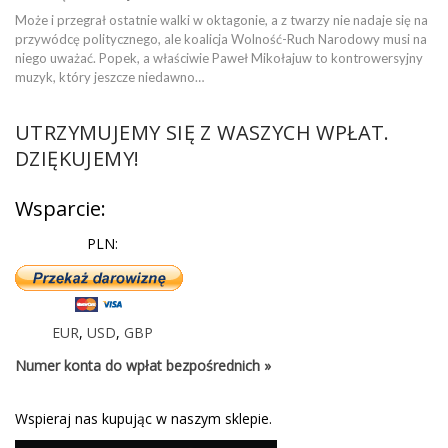
Może i przegrał ostatnie walki w oktagonie, a z twarzy nie nadaje się na
przywódcę politycznego, ale koalicja Wolność-Ruch Narodowy musi na
niego uważać. Popek, a właściwie Paweł Mikołajuw to kontrowersyjny
muzyk, który jeszcze niedawno…
UTRZYMUJEMY SIĘ Z WASZYCH WPŁAT.
DZIĘKUJEMY!
Wsparcie:
PLN:
EUR
,
USD
,
GBP
Numer konta do wpłat bezpośrednich »
Wspieraj nas kupując w naszym sklepie.