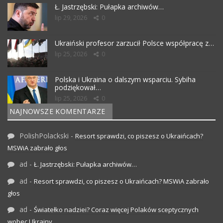
Ł. Jastrzębski: Pułapka archiwów…
lip 29, 2026
0
Ukraiński profesor zarzucił Polsce współpracę z…
lip 25, 2026
0
Polska i Ukraina o dalszym wsparciu. Sybiha
podziękował…
lip 25, 2026
0
NAJNOWSZE KOMENTARZE
PolishPolackski
-
Resort sprawdzi, co piszesz o Ukraińcach?
MSWiA zabrało głos
ad
-
Ł. Jastrzębski: Pułapka archiwów…
ad
-
Resort sprawdzi, co piszesz o Ukraińcach? MSWiA zabrało
głos
ad
-
Światełko nadziei? Coraz więcej Polaków sceptycznych
wobec Ukrainy