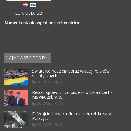
EUR
,
USD
,
GBP
Numer konta do wpłat bezpośrednich »
NAJNOWSZE POSTY
Światełko nadziei? Coraz więcej Polaków
sceptycznych…
lip 30, 2026
0
Resort sprawdzi, co piszesz o Ukraińcach?
MSWiA zabrało…
lip 30, 2026
0
D. Wojciechowska: Ile przecierpieli kresowi
Polacy,…
lip 29, 2026
0