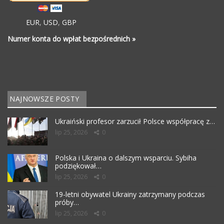
EUR
,
USD
,
GBP
Numer konta do wpłat bezpośrednich »
NAJNOWSZE POSTY
Ukraiński profesor zarzucił Polsce współpracę z…
lip 25, 2026
0
Polska i Ukraina o dalszym wsparciu. Sybiha
podziękował…
lip 25, 2026
0
19-letni obywatel Ukrainy zatrzymany podczas
próby…
lip 25, 2026
0