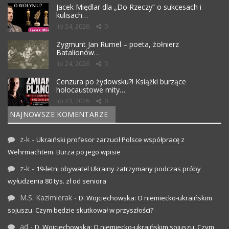
Jacek Międlar dla „Do Rzeczy” o sukcesach i
kulisach…
lip 24, 2026
0
Zygmunt Jan Rumel – poeta, żołnierz
Batalionów…
lip 24, 2026
0
Cenzura po żydowsku?! Książki burzące
holocaustowe mity…
lip 23, 2026
0
NAJNOWSZE KOMENTARZE
z-k
-
Ukraiński profesor zarzucił Polsce współpracę z
Wehrmachtem. Burza po jego wpisie
z-k
-
19-letni obywatel Ukrainy zatrzymany podczas próby
wyłudzenia 80 tys. zł od seniora
M.S. Kazimierak
-
D. Wojciechowska: O niemiecko-ukraińskim
sojuszu. Czym będzie skutkował w przyszłości?
ad
-
D. Wojciechowska: O niemiecko-ukraińskim sojuszu. Czym