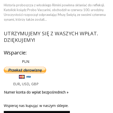
Historia proboszcza z włoskiego Rimini powinna skłaniać do refleksji.
Katolicki ksiądz Probo Vaccarini, obchodził w czerwcu 100. urodziny.
Uroczystości rozpoczął odprawiając Mszę Świętą ze swoimi czterema
synami, którzy także zostali…
UTRZYMUJEMY SIĘ Z WASZYCH WPŁAT.
DZIĘKUJEMY!
Wsparcie:
PLN:
EUR
,
USD
,
GBP
Numer konta do wpłat bezpośrednich »
Wspieraj nas kupując w naszym sklepie.