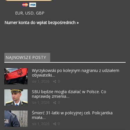
EUR
,
USD
,
GBP
Numer konta do wpłat bezpośrednich »
NAJNOWSZE POSTY
Wyrzykowski po kolejnym nagraniu z udziałem
obywatelki…
sie 1, 2026
0
SBU będzie mogła działać w Polsce. Co
naprawdę zmienia…
sie 1, 2026
0
Śmierć 31-latki w policyjnej celi. Policjantka
miała…
sie 1, 2026
0