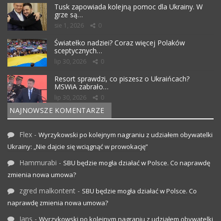
Tusk zapowiada kolejną pomoc dla Ukrainy. W
grze są…
sie 1, 2026
0
Światełko nadziei? Coraz więcej Polaków
sceptycznych…
lip 30, 2026
0
Resort sprawdzi, co piszesz o Ukraińcach?
MSWiA zabrało…
lip 30, 2026
0
NAJNOWSZE KOMENTARZE
Flex
-
Wyrzykowski po kolejnym nagraniu z udziałem obywatelki
Ukrainy: „Nie dajcie się wciągnąć w prowokację”
Hammurabi
-
SBU będzie mogła działać w Polsce. Co naprawdę
zmienia nowa umowa?
zgred malkontent
-
SBU będzie mogła działać w Polsce. Co
naprawdę zmienia nowa umowa?
Jans
-
Wyrzykowski po kolejnym nagraniu z udziałem obywatelki