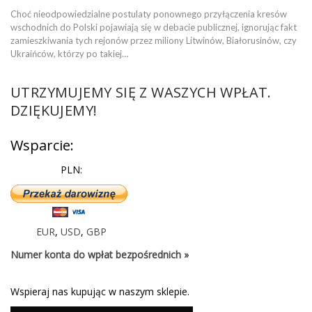
Choć nieodpowiedzialne postulaty ponownego przyłączenia kresów
wschodnich do Polski pojawiają się w debacie publicznej, ignorując fakt
zamieszkiwania tych rejonów przez miliony Litwinów, Białorusinów, czy
Ukraińców, którzy po takiej…
UTRZYMUJEMY SIĘ Z WASZYCH WPŁAT.
DZIĘKUJEMY!
Wsparcie:
PLN:
EUR
,
USD
,
GBP
Numer konta do wpłat bezpośrednich »
Wspieraj nas kupując w naszym sklepie.