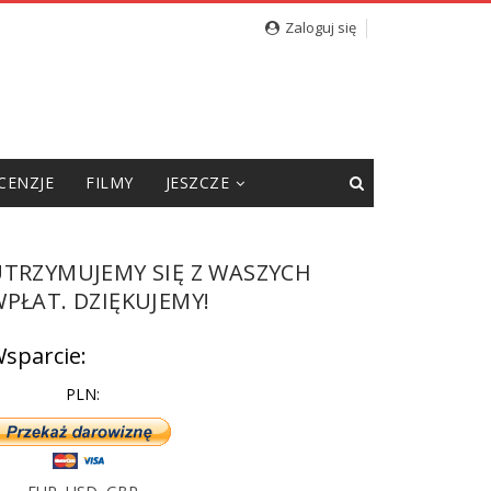
cję”
Zaloguj się
CENZJE
FILMY
JESZCZE
UTRZYMUJEMY SIĘ Z WASZYCH
PŁAT. DZIĘKUJEMY!
sparcie:
PLN: