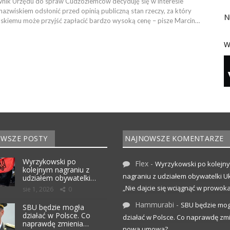
wnik Urzędu do spraw Cudzoziemców decyduję się w interesie
azwiskiem odsłonić przed opinią publiczną stan rzeczy, za który
N
skiemu może przyjść zapłacić bardzo wysoką cenę – pisze Marcin…
W
WSZE POSTY
NAJNOWSZE KOMENTARZE
Wyrzykowski po
Flex
-
Wyrzykowski po kolejn
kolejnym nagraniu z
nagraniu z udziałem obywatelki Uk
udziałem obywatelki…
„Nie dajcie się wciągnąć w prowoka
sie 1, 2026
0
Hammurabi
-
SBU będzie mog
SBU będzie mogła
działać w Polsce. Co
działać w Polsce. Co naprawdę zm
naprawdę zmienia…
nowa umowa?