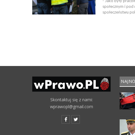
- Jako były praco
społecznym i pod n
społeczeństwu pol
NAJNO
Skontaktuj się z nami:
wprawopl@gmail.com