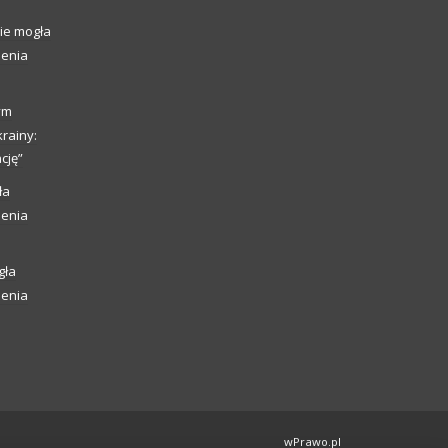
ie mogła
ienia
ym
rainy:
cję”
ła
ienia
gła
ienia
wPrawo.pl