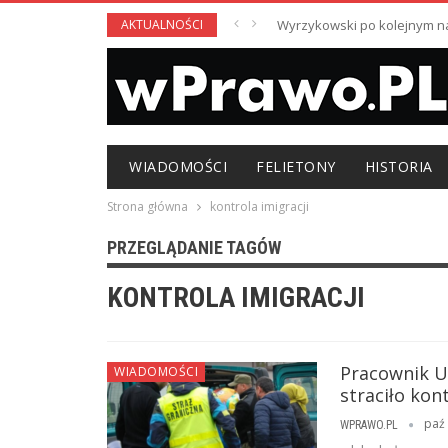
AKTUALNOŚCI
Wyrzykowski po kolejnym nag
WIADOMOŚCI
FELIETONY
HISTORIA
Strona główna
kontrola imigracji
PRZEGLĄDANIE TAGÓW
KONTROLA IMIGRACJI
Pracownik U
WIADOMOŚCI
straciło kon
paź 
WPRAWO.PL