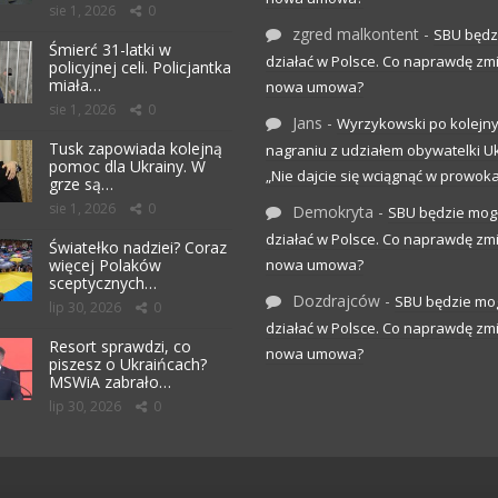
sie 1, 2026
0
zgred malkontent
-
SBU będz
Śmierć 31-latki w
działać w Polsce. Co naprawdę zm
policyjnej celi. Policjantka
miała…
nowa umowa?
sie 1, 2026
0
Jans
-
Wyrzykowski po kolejn
Tusk zapowiada kolejną
nagraniu z udziałem obywatelki Uk
pomoc dla Ukrainy. W
„Nie dajcie się wciągnąć w prowoka
grze są…
sie 1, 2026
0
Demokryta
-
SBU będzie mog
działać w Polsce. Co naprawdę zm
Światełko nadziei? Coraz
więcej Polaków
nowa umowa?
sceptycznych…
Dozdrajców
-
SBU będzie mo
lip 30, 2026
0
działać w Polsce. Co naprawdę zm
Resort sprawdzi, co
nowa umowa?
piszesz o Ukraińcach?
MSWiA zabrało…
lip 30, 2026
0