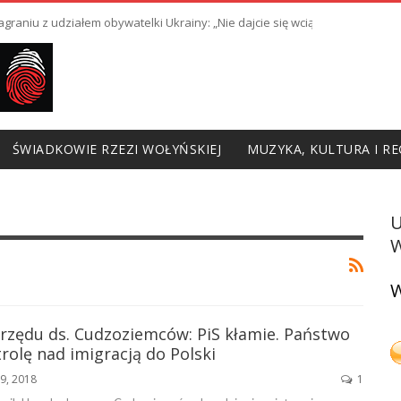
raniu z udziałem obywatelki Ukrainy: „Nie dajcie się wciągnąć w prowoka
ŚWIADKOWIE RZEZI WOŁYŃSKIEJ
MUZYKA, KULTURA I RE
W
W
rzędu ds. Cudzoziemców: PiS kłamie. Państwo
trolę nad imigracją do Polski
9, 2018
1