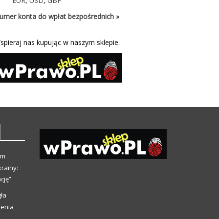
EUR
,
USD
,
GBP
umer konta do wpłat bezpośrednich »
spieraj nas kupując w naszym sklepie.
ym
rainy:
cję”
ła
ienia