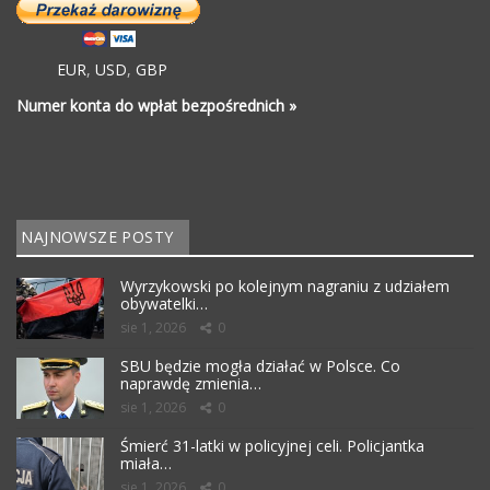
EUR
,
USD
,
GBP
Numer konta do wpłat bezpośrednich »
NAJNOWSZE POSTY
Wyrzykowski po kolejnym nagraniu z udziałem
obywatelki…
sie 1, 2026
0
SBU będzie mogła działać w Polsce. Co
naprawdę zmienia…
sie 1, 2026
0
Śmierć 31-latki w policyjnej celi. Policjantka
miała…
sie 1, 2026
0