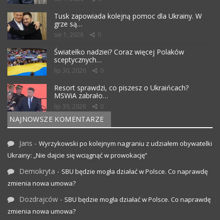
Tusk zapowiada kolejną pomoc dla Ukrainy. W
grze są…
sie 1, 2026
0
Światełko nadziei? Coraz więcej Polaków
sceptycznych…
lip 30, 2026
0
Resort sprawdzi, co piszesz o Ukraińcach?
MSWiA zabrało…
lip 30, 2026
0
NAJNOWSZE KOMENTARZE
Jans
-
Wyrzykowski po kolejnym nagraniu z udziałem obywatelki
Ukrainy: „Nie dajcie się wciągnąć w prowokację”
Demokryta
-
SBU będzie mogła działać w Polsce. Co naprawdę
zmienia nowa umowa?
Dozdrajców
-
SBU będzie mogła działać w Polsce. Co naprawdę
zmienia nowa umowa?