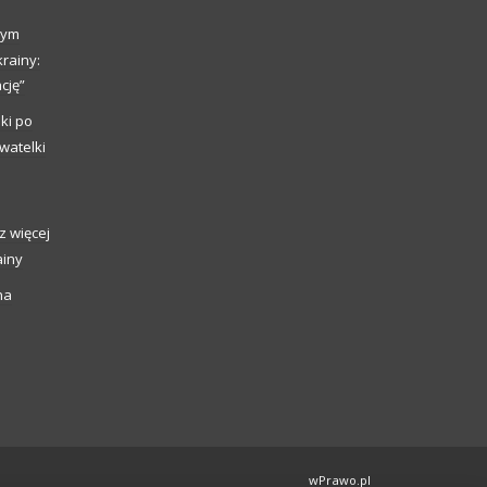
nym
rainy:
cję”
ki po
watelki
z więcej
ainy
na
wPrawo.pl