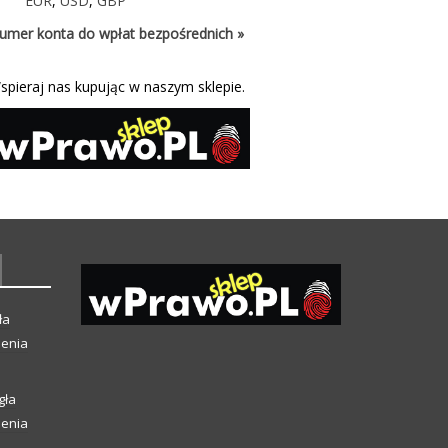
EUR
,
USD
,
GBP
umer konta do wpłat bezpośrednich »
spieraj nas kupując w naszym sklepie.
ła
ienia
gła
ienia