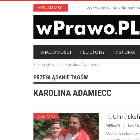
AKTUALNOŚCI
Wyrzykowski po kolejnym nag
WIADOMOŚCI
FELIETONY
HISTORIA
Strona główna
Karolina Adamiecc
PRZEGLĄDANIE TAGÓW
KAROLINA ADAMIECC
T. Chin: Eks
FELIETONY
kwi 16
WPRAWO
Wielkim echem w m
ekshumacjach na Uk