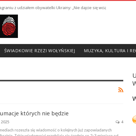
raniu z udziałem obywatelki Ukrainy: „Nie dajcie się wciągnąć w prowoka
ŚWIADKOWIE RZEZI WOŁYŃSKIEJ
MUZYKA, KULTURA I RE
W
W
humacje których nie będzie
, 2025
4
ediach rozeszła się wiadomość o kolejnych już zapowiadanych
rainie. Takie wiadomości przebijają się średnio co 2-3 miesiące od