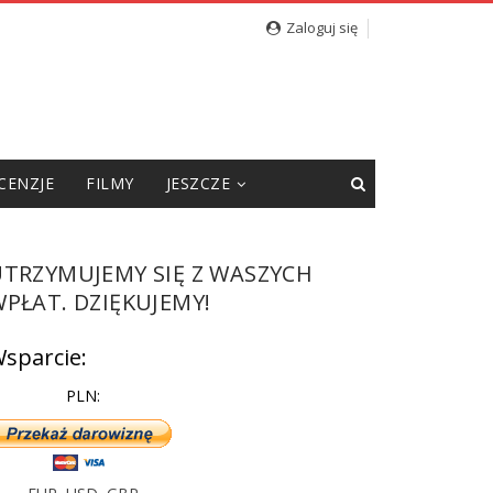
cję”
Zaloguj się
CENZJE
FILMY
JESZCZE
UTRZYMUJEMY SIĘ Z WASZYCH
PŁAT. DZIĘKUJEMY!
sparcie:
PLN: