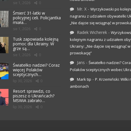
sie 1, 2026
0
Mr. X
-
Wyrzykowski po kolej
Śmierć 31-latki w
nagraniu z udziałem obywatelki Uk
policyjnej celi. Policjantka
miała…
„Nie dajcie się wciągnąć w prowoka
sie 1, 2026
0
Radek Wicherek
-
Wyrzykows
Tusk zapowiada kolejną
kolejnym nagraniu z udziałem oby
pomoc dla Ukrainy. W
Ukrainy: „Nie dajcie się wciągnąć w
grze są…
prowokację”
sie 1, 2026
0
Jans
-
Światełko nadziei? Cora
Światełko nadziei? Coraz
więcej Polaków
Polaków sceptycznych wobec Ukr
sceptycznych…
-
Mark tip
P. Krzemiński: Wilki 
lip 30, 2026
0
ambonach
Resort sprawdzi, co
piszesz o Ukraińcach?
MSWiA zabrało…
lip 30, 2026
0