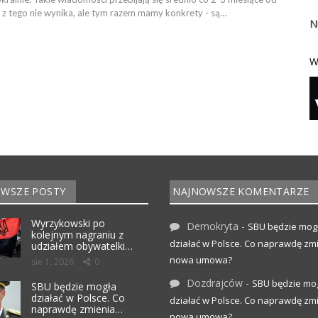
nic z tego nie wynika, ale tym razem mamy konkrety - są…
N
W
WSZE POSTY
NAJNOWSZE KOMENTARZE
Wyrzykowski po
Demokryta
-
SBU będzie mog
kolejnym nagraniu z
działać w Polsce. Co naprawdę zm
udziałem obywatelki…
nowa umowa?
sie 1, 2026
0
Dozdrajców
-
SBU będzie mo
SBU będzie mogła
działać w Polsce. Co
działać w Polsce. Co naprawdę zm
naprawdę zmienia…
nowa umowa?